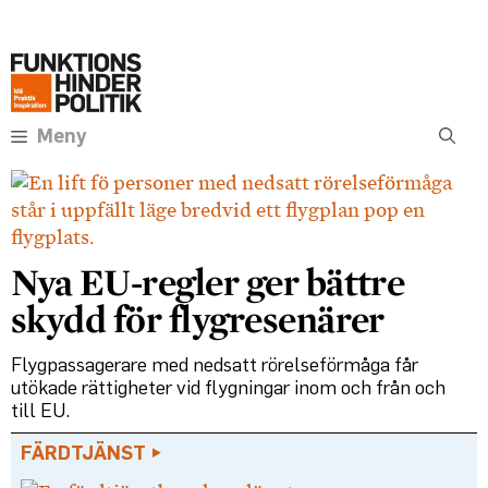
Hoppa
Annons:
till
innehåll
Meny
Nya EU-regler ger bättre
skydd för flygresenärer
Flygpassagerare med nedsatt rörelseförmåga får
utökade rättigheter vid flygningar inom och från och
till EU.
FÄRDTJÄNST ►