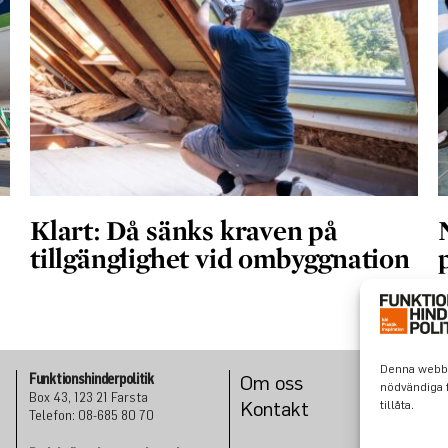
Klart: Då sänks kraven på
tillgänglighet vid ombyggnation
Denna webbpl
Funktionshinderpolitik
Om oss
nödvändiga f
Box 43, 123 21 Farsta
Konta
kt
tillåta.
Telefon: 08-685 80 70
E