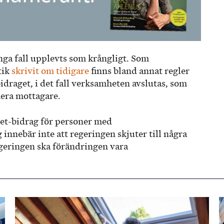
nga fall upplevts som krångligt. Som
tik
skrivit om tidigare
finns bland annat regler
idraget, i det fall verksamheten avslutas, som
lera mottagare.
et-bidrag för personer med
innebär inte att regeringen skjuter till några
egeringen ska förändringen vara