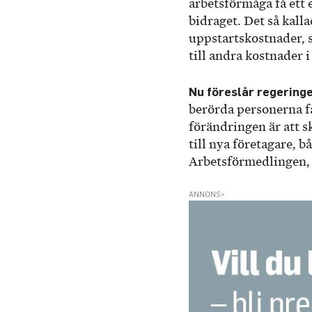
arbetsförmåga få ett 
bidraget. Det så kall
uppstartskostnader, s
till andra kostnader 
Nu föreslår regering
berörda personerna få
förändringen är att s
till nya företagare, b
Arbetsförmedlingen,
ANNONS>