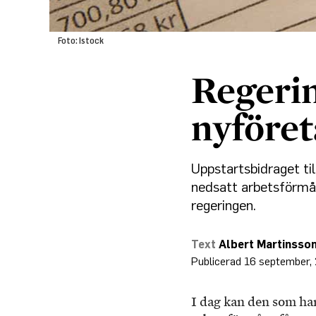
Foto: Istock
Regerin
nyföre
Uppstartsbidraget ti
nedsatt arbetsförmåg
regeringen.
Albert Martinsso
16 september,
I dag kan den som ha