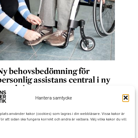
Ny behovsbedömning för
personlig assistans central i ny
utredning
Hantera samtycke
ats använder kakor (cookies) som lagras i din webbläsare. Vissa kakor är
Annonsera
ör att sidan ska fungera korrekt och andra är valbara. Välj vilka kakor du vill
Prenumerera
-tidningen