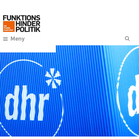
Hoppa
Annons:
till
innehåll
Meny