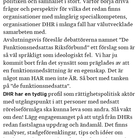
politiken och samhället i stort. Varför börja driva
frågor och perspektiv för vilka det redan finns
organisationer med mångårig specialkompetens,
organisationer DHR i många fall har välutvecklade
samarbeten med.
Avslutningsvis föreslår debattörerna namnet ”De
Funktionsnedsattas Riksförbund” ett förslag som är
så väl språkligt som ideologiskt fel. Vi har ju
kommit bort från det synsätt som präglades av att
en funktionsnedsättning är en egenskap. Det är
något man HAR men inte ÄR. Så bort med tanken
på ”de funktionsnedsatta”.
DHR har en tydlig
profil som rättighetspolitisk aktör
med utgångspunkt i att personer med nedsatt
rörelseförmåga ska kunna leva som andra. Slå vakt
om den! Lägg engagemanget på att utgå från DHRs
redan fastslagna uppdrag och ändamål. Det finns
analyser, stadgeförenklingar, tips och idéer om