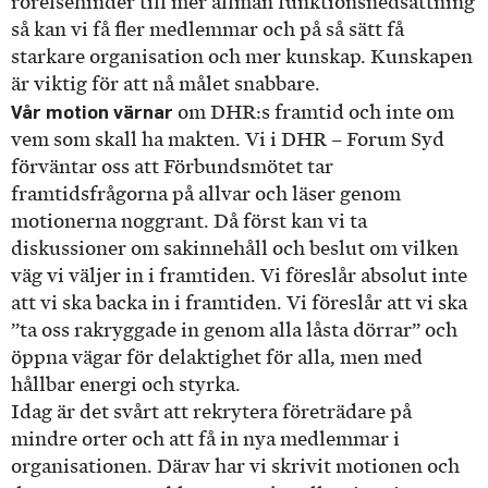
rörelsehinder till mer allmän funktionsnedsättning
så kan vi få fler medlemmar och på så sätt få
starkare organisation och mer kunskap. Kunskapen
är viktig för att nå målet snabbare.
Vår motion värnar
om DHR:s framtid och inte om
vem som skall ha makten. Vi i DHR – Forum Syd
förväntar oss att Förbundsmötet tar
framtidsfrågorna på allvar och läser genom
motionerna noggrant. Då först kan vi ta
diskussioner om sakinnehåll och beslut om vilken
väg vi väljer in i framtiden. Vi föreslår absolut inte
att vi ska backa in i framtiden. Vi föreslår att vi ska
”ta oss rakryggade in genom alla låsta dörrar” och
öppna vägar för delaktighet för alla, men med
hållbar energi och styrka.
Idag är det svårt att rekrytera företrädare på
mindre orter och att få in nya medlemmar i
organisationen. Därav har vi skrivit motionen och