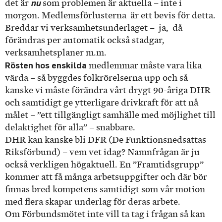
nu
det är
som problemen är aktuella – inte i
morgon. Medlemsförlusterna är ett bevis för detta.
Breddar vi verksamhetsunderlaget – ja, då
förändras per automatik också stadgar,
verksamhetsplaner m.m.
Rösten hos enskilda
medlemmar måste vara lika
värda – så byggdes folkrörelserna upp och så
kanske vi måste förändra vårt drygt 90-åriga DHR
och samtidigt ge ytterligare drivkraft för att nå
målet – ”ett tillgängligt samhälle med möjlighet till
delaktighet för alla” – snabbare.
DHR kan kanske bli DFR (De Funktionsnedsattas
Riksförbund) – vem vet idag? Namnfrågan är ju
också verkligen högaktuell. En ”Framtidsgrupp”
kommer att få många arbetsuppgifter och där bör
finnas bred kompetens samtidigt som vår motion
med flera skapar underlag för deras arbete.
Om Förbundsmötet inte vill ta tag i frågan så kan