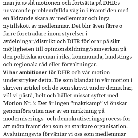
man ju avslå motionen och fortsätta på DHR:s
nuvarande problemfyllda väg in i Framtiden med
en åldrande skara av medlemmar och inga
nytillskott av medlemmar. Det blir även färre o
färre företrädare inom styrelser i
avdelningar/distrikt och DHR förlorar på sikt
möjligheten till opinionsbildning/samverkan på
den politiska arenan i riks, kommunala, landstings
och regionala råd eller förvaltningar.
Vi har ambitioner för
DHR och vår motion
understryker detta. De som blandat in vår motion i
skriven artikel och de som skrivit under denna har,
vill vi påstå, helt och hållet missat syftet med
Motion Nr. 7. Det är ingen ”maktkamp” vi önskar
genomföra utan mer av en inriktning på
moderniserings- och demokratiseringsprocess för
att möta framtiden som en starkare organisation.
Avslutningsvis förväntar vi oss som medlemmar