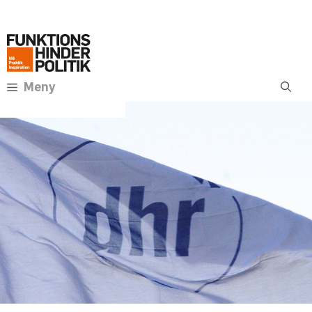
Hoppa
Annons:
till
innehåll
Meny