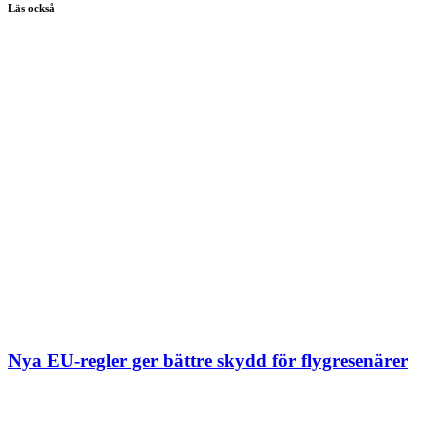
Läs också
Nya EU-regler ger bättre skydd för flygresenärer