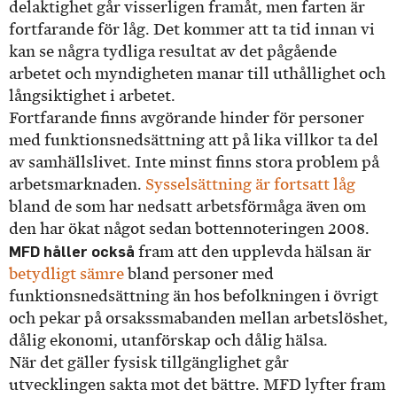
delaktighet går visserligen framåt, men farten är
fortfarande för låg. Det kommer att ta tid innan vi
kan se några tydliga resultat av det pågående
arbetet och myndigheten manar till uthållighet och
långsiktighet i arbetet.
Fortfarande finns avgörande hinder för personer
med funktionsnedsättning att på lika villkor ta del
av samhällslivet. Inte minst finns stora problem på
arbetsmarknaden.
Sysselsättning är fortsatt låg
bland de som har nedsatt arbetsförmåga även om
den har ökat något sedan bottennoteringen 2008.
MFD håller också
fram att den upplevda hälsan är
betydligt sämre
bland personer med
funktionsnedsättning än hos befolkningen i övrigt
och pekar på orsakssmabanden mellan arbetslöshet,
dålig ekonomi, utanförskap och dålig hälsa.
När det gäller fysisk tillgänglighet går
utvecklingen sakta mot det bättre. MFD lyfter fram