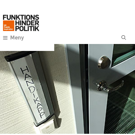
Hoppa
Annons:
till
innehåll
Meny