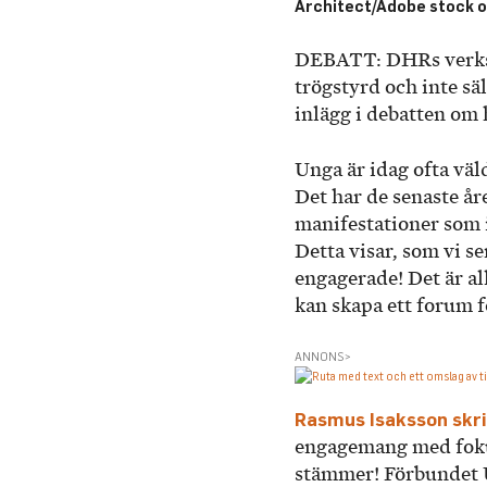
Architect/Adobe stock o
DEBATT: DHRs verksa
trögstyrd och inte sä
inlägg i debatten om
Unga är idag ofta väl
Det har de senaste å
manifestationer som i
Detta visar, som vi se
engagerade! Det är a
kan skapa ett forum 
ANNONS>
Rasmus Isaksson skr
engagemang med fokus
stämmer! Förbundet U