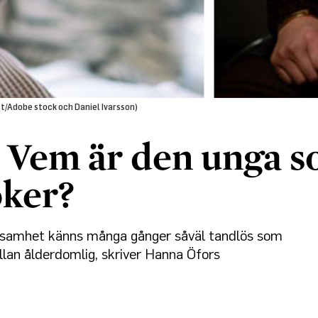
ect/Adobe stock och Daniel Ivarsson)
Vem är den unga 
ker?
amhet känns många gånger såväl tandlös som
llan ålderdomlig, skriver Hanna Öfors