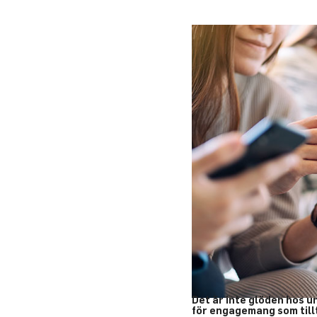
Det är inte glöden hos 
för engagemang som tillt