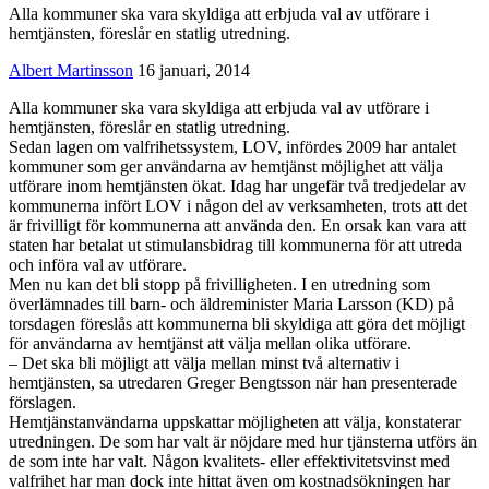
Alla kommuner ska vara skyldiga att erbjuda val av utförare i
hemtjänsten, föreslår en statlig utredning.
Albert Martinsson
16 januari, 2014
Alla kommuner ska vara skyldiga att erbjuda val av utförare i
hemtjänsten, föreslår en statlig utredning.
Sedan lagen om valfrihetssystem, LOV, infördes 2009 har antalet
kommuner som ger användarna av hemtjänst möjlighet att välja
utförare inom hemtjänsten ökat. Idag har ungefär två tredjedelar av
kommunerna infört LOV i någon del av verksamheten, trots att det
är frivilligt för kommunerna att använda den. En orsak kan vara att
staten har betalat ut stimulansbidrag till kommunerna för att utreda
och införa val av utförare.
Men nu kan det bli stopp på frivilligheten. I en utredning som
överlämnades till barn- och äldreminister Maria Larsson (KD) på
torsdagen föreslås att kommunerna bli skyldiga att göra det möjligt
för användarna av hemtjänst att välja mellan olika utförare.
– Det ska bli möjligt att välja mellan minst två alternativ i
hemtjänsten, sa utredaren Greger Bengtsson när han presenterade
förslagen.
Hemtjänstanvändarna uppskattar möjligheten att välja, konstaterar
utredningen. De som har valt är nöjdare med hur tjänsterna utförs än
de som inte har valt. Någon kvalitets- eller effektivitetsvinst med
valfrihet har man dock inte hittat även om kostnadsökningen har