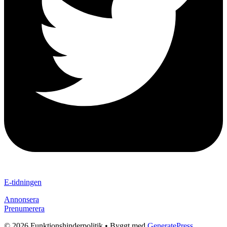
E-tidningen
Annonsera
Prenumerera
© 2026 Funktionshinderpolitik
• Byggt med
GeneratePress