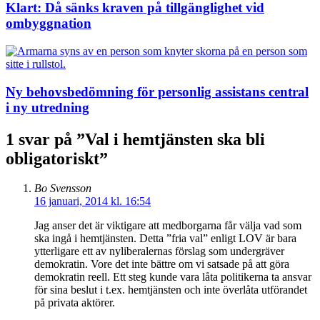
Klart: Då sänks kraven på tillgänglighet vid
ombyggnation
Ny behovsbedömning för personlig assistans central
i ny utredning
1 svar på ”Val i hemtjänsten ska bli
obligatoriskt”
Bo Svensson
16 januari, 2014 kl. 16:54
Jag anser det är viktigare att medborgarna får välja vad som
ska ingå i hemtjänsten. Detta ”fria val” enligt LOV är bara
ytterligare ett av nyliberalernas förslag som undergräver
demokratin. Vore det inte bättre om vi satsade på att göra
demokratin reell. Ett steg kunde vara låta politikerna ta ansvar
för sina beslut i t.ex. hemtjänsten och inte överlåta utförandet
på privata aktörer.