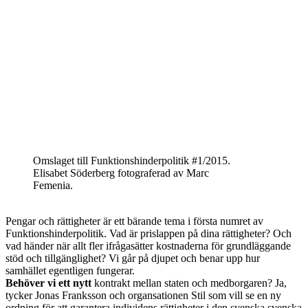
Omslaget till Funktionshinderpolitik #1/2015.
Elisabet Söderberg fotograferad av Marc
Femenia.
Pengar och rättigheter är ett bärande tema i första numret av
Funktionshinderpolitik. Vad är prislappen på dina rättigheter? Och
vad händer när allt fler ifrågasätter kostnaderna för grundläggande
stöd och tillgänglighet? Vi går på djupet och benar upp hur
samhället egentligen fungerar.
Behöver vi ett nytt
kontrakt mellan staten och medborgaren? Ja,
tycker Jonas Franksson och organsationen Stil som vill se en ny
ordning för att garantera individens rättigheter i den svenska svenska