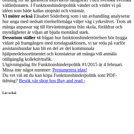
välfärdsstaten. I Funktionshinderpolitik vänder och vrider vi på
idéen som både kallas utopiskt och visionär.
Vi möter också
Elisabet Söderberg som i sin avhandling analyserar
hur unga med nedsatt rörelseförmåga väljer väg i yrkeslivet. Trots att
många anpassar sig till förväntningarna från skola, föräldrar och
myndigheter är viljan att bjuda motstånd stark.
Dessutom ställer vi
frågan hur funktionshinderrörelsen bör bygga
vidare på framgången med torsdagsaktionen, vi tar reda på varför
assistanshundar kan bli en del av det kommunala
hjälpmedelssortimentet och konstaterar att många vill anmäla
otillgänglig kollektivtrafik.
Utgivningsdag för Funktionshinderpolitik #1/2015 är 4 februari.
Missa inte något nummer:
Prenumerera idag!
Du vet väl att du kan köpa Funktionshinderpolitik som PDF-
tidning?
Besök vår shop hos Buy and read ›
Läs också