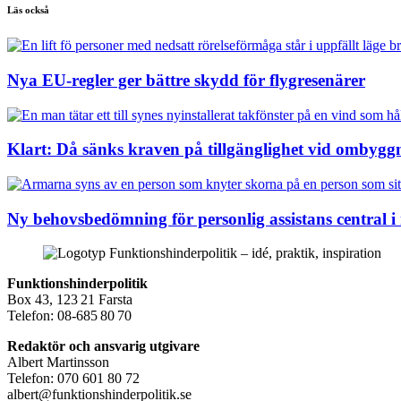
Läs också
Nya EU-regler ger bättre skydd för flygresenärer
Klart: Då sänks kraven på tillgänglighet vid ombygg
Ny behovsbedömning för personlig assistans central i
Funktionshinderpolitik
Box 43, 123 21 Farsta
Telefon: 08-685 80 70
Redaktör och ansvarig utgivare
Albert Martinsson
Telefon: 070 601 80 72
albert@funktionshinderpolitik.se