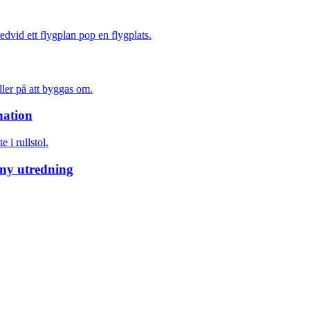
nation
 ny utredning