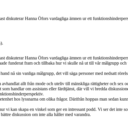
dcast diskuterar Hanna Öfors vardagliga ämnen ur ett funktionshinderpers
).
dcast diskuterar Hanna Öfors vardagliga ämnen ur ett funktionshinderpers
 hade funderat fram och tillbaka hur vi skulle nå ut till vår målgrupp och
 hand nå sin vanliga målgrupp, det vill säga personer med nedsatt röre
m avhandlat allt från mode och uteliv till mänskliga rättigheter och sex
et som handlar om assistans eller färdtjänst, där vill vi bredda diskussio
unktionshinderperspektiv.
enhet hos lyssnarna om olika frågor. Därifrån hoppas man sedan kunn
 hur vi kan skapa en vinkel som ger en intressant podd. Vi ser det inte 
bättre diskussion om inte alla håller med varandra.