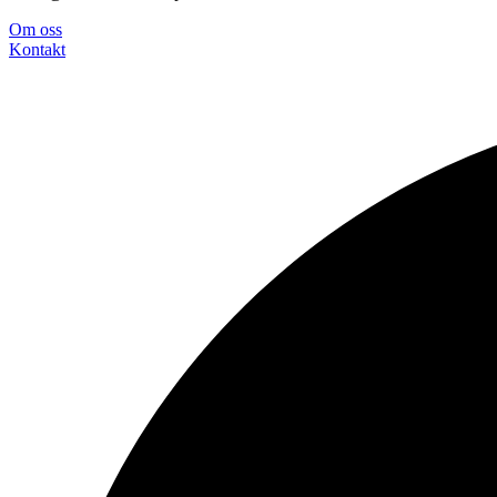
Om oss
Konta
kt