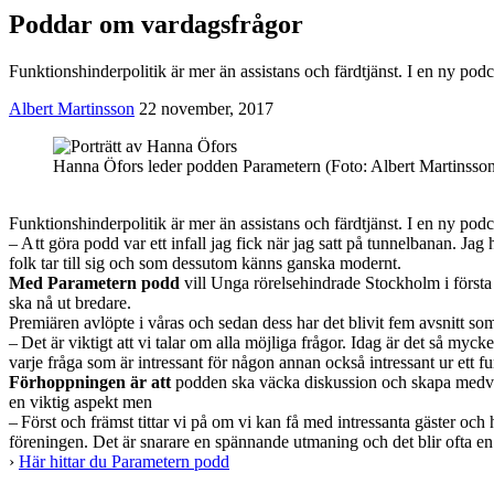
Poddar om vardagsfrågor
Funktionshinderpolitik är mer än assistans och färdtjänst. I en ny po
Albert Martinsson
22 november, 2017
Hanna Öfors leder podden Parametern (Foto: Albert Martinsson
Funktionshinderpolitik är mer än assistans och färdtjänst. I en ny po
– A tt göra podd var ett infall jag fick när jag satt på tunnelbanan. Jag
folk tar till sig och som dessutom känns ganska modernt.
Med Parametern podd
vill Unga rörelsehindrade Stockholm i första
ska nå ut bredare.
Premiären avlöpte i våras och sedan dess har det blivit fem avsnitt so
– Det är viktigt att vi talar om alla möjliga frågor. Idag är det så myck
varje fråga som är intressant för någon annan också intressant ur ett f
Förhoppningen är att
podden ska väcka diskussion och skapa medvet
en viktig aspekt men
– Först och främst tittar vi på om vi kan få med intressanta gäster och
föreningen. Det är snarare en spännande utmaning och det blir ofta en 
›
Här hittar du Parametern podd