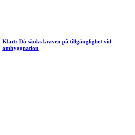
Klart: Då sänks kraven på tillgänglighet vid
ombyggnation