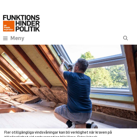
Hoppa
Annons:
till
innehåll
Meny
Fler otillgängliga vindsvåningar kan bli verklighet när kraven på