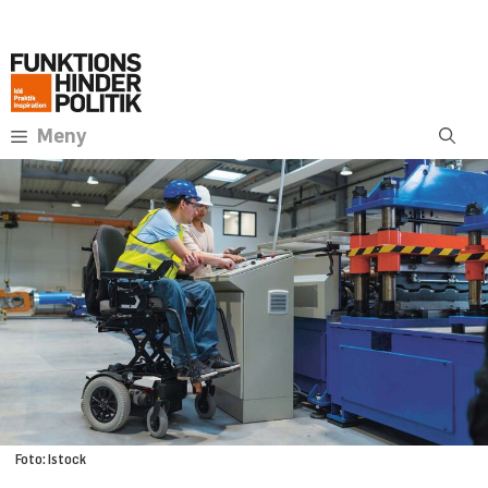
Hoppa
Annons:
till
innehåll
Meny
Foto: Istock