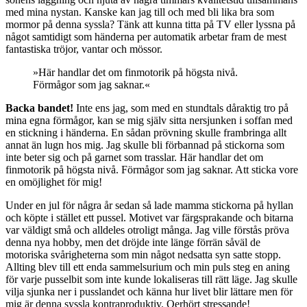
med mina nystan. Kanske kan jag till och med bli lika bra som
mormor på denna syssla? Tänk att kunna titta på TV eller lyssna på
något samtidigt som händerna per automatik arbetar fram de mest
fantastiska tröjor, vantar och mössor.
»Här handlar det om finmotorik på högsta nivå.
Förmågor som jag saknar.«
Backa bandet!
Inte ens jag, som med en stundtals dåraktig tro på
mina egna förmågor, kan se mig själv sitta nersjunken i soffan med
en stickning i händerna. En sådan prövning skulle frambringa allt
annat än lugn hos mig. Jag skulle bli förbannad på stickorna som
inte beter sig och på garnet som trasslar. Här handlar det om
finmotorik på högsta nivå. Förmågor som jag saknar. Att sticka vore
en omöjlighet för mig!
Under en jul för några år sedan så lade mamma stickorna på hyllan
och köpte i stället ett pussel. Motivet var färgsprakande och bitarna
var väldigt små och alldeles otroligt många. Jag ville förstås pröva
denna nya hobby, men det dröjde inte länge förrän såväl de
motoriska svårigheterna som min något nedsatta syn satte stopp.
Allting blev till ett enda sammelsurium och min puls steg en aning
för varje pusselbit som inte kunde lokaliseras till rätt läge. Jag skulle
vilja sjunka ner i pusslandet och känna hur livet blir lättare men för
mig är denna syssla kontraproduktiv. Oerhört stressande!