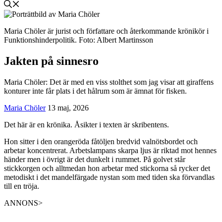
Maria Chöler är jurist och författare och återkommande krönikör i
Funktionshinderpolitik. Foto: Albert Martinsson
Jakten på sinnesro
Maria Chöler:
Det är med en viss stolthet som jag visar att giraffens
konturer inte får plats i det hålrum som är ämnat för fisken.
Maria Chöler
13 maj, 2026
Det här är en krönika. Åsikter i texten är skribentens.
Hon sitter i den orangeröda fåtöljen bredvid valnötsbordet och
arbetar koncentrerat. Arbetslampans skarpa ljus är riktad mot hennes
händer men i övrigt är det dunkelt i rummet. På golvet står
stickkorgen och alltmedan hon arbetar med stickorna så rycker det
metodiskt i det mandelfärgade nystan som med tiden ska förvandlas
till en tröja.
ANNONS>