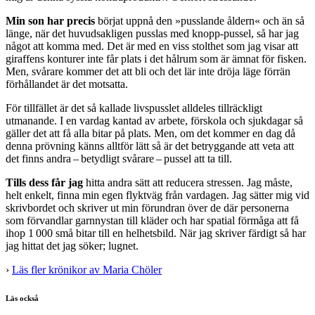
Min son har precis
börjat uppnå den »pusslande åldern« och än så
länge, när det huvudsakligen pusslas med knopp-pussel, så har jag
något att komma med. Det är med en viss stolthet som jag visar att
giraffens konturer inte får plats i det hålrum som är ämnat för fisken.
Men, svårare kommer det att bli och det lär inte dröja läge förrän
förhållandet är det motsatta.
För tillfället är det så kallade livspusslet alldeles tillräckligt
utmanande. I en vardag kantad av arbete, förskola och sjukdagar så
gäller det att få alla bitar på plats. Men, om det kommer en dag då
denna prövning känns alltför lätt så är det betryggande att veta att
det finns andra – betydligt svårare – pussel att ta till.
Tills dess får jag
hitta andra sätt att reducera stressen. Jag måste,
helt enkelt, finna min egen flyktväg från vardagen. Jag sätter mig vid
skrivbordet och skriver ut min förundran över de där personerna
som förvandlar garnnystan till kläder och har spatial förmåga att få
ihop 1 000 små bitar till en helhetsbild. När jag skriver färdigt så har
jag hittat det jag söker; lugnet.
›
Läs fler krönikor av Maria Chöler
Läs också