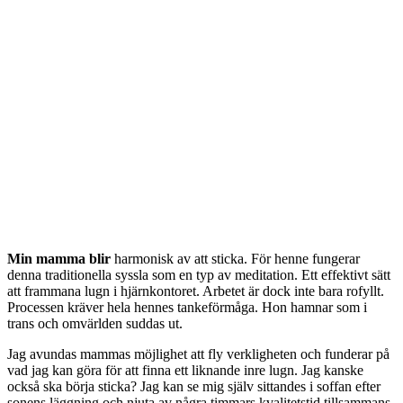
Min mamma blir
harmonisk av att sticka. För henne fungerar
denna traditionella syssla som en typ av meditation. Ett effektivt sätt
att frammana lugn i hjärnkontoret. Arbetet är dock inte bara rofyllt.
Processen kräver hela hennes tankeförmåga. Hon hamnar som i
trans och omvärlden suddas ut.
Jag avundas mammas möjlighet att fly verkligheten och funderar på
vad jag kan göra för att finna ett liknande inre lugn. Jag kanske
också ska börja sticka? Jag kan se mig själv sittandes i soffan efter
sonens läggning och njuta av några timmars kvalitetstid tillsammans