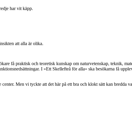
sikten att alla är olika.
besökare få praktisk och teoretisk kunskap om naturvetenskap, teknik, ma
unktionsnedsättningar. I »Ett Skellefteå för alla« ska besökarna få uppl
ce center. Men vi tyckte att det här på ett bra och klokt sätt kan bredd