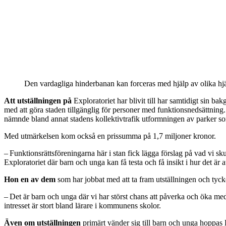
Den vardagliga hinderbanan kan forceras med hjälp av olika hjä
Att utställningen på
Exploratoriet har blivit till har samtidigt sin b
med att göra staden tillgänglig för personer med funktionsnedsättning.
nämnde bland annat stadens kollektivtrafik utformningen av parker s
Med utmärkelsen kom också en pris­summa på 1,7 miljoner kronor.
– Funktionsrättsföreningarna här i stan fick lägga förslag på vad vi sk
Exploratoriet där barn och unga kan få testa och få insikt i hur det ä
Hon en av dem
som har jobbat med att ta fram utställningen och tyck
– Det är barn och unga där vi har störst chans att påverka och öka medv
intresset är stort bland lärare i kommunens skolor.
Även om utställningen
primärt vänder sig till barn och unga hoppas El