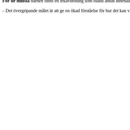
För de minsta
barnen finns en lekavdelning som bland annat innehål
– Det övergripande målet är att ge en ökad förståelse för hur det kan 