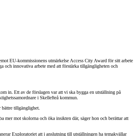
å ta emot EU-kommissionens utmärkelse Access City Award för sitt arbete
ga och innovativa arbete med att förstärka tillgängligheten och
om in. Ett av de förslagen var att vi ska bygga en utställning på
elaktighetssamordnare i Skellefteå kommun.
bättre tillgänglighet.
bba mer mot skolorna och öka insikten där, säger hon och berättar att
erar Exploratoriet att i anslutning till utställningen ha temakvällar