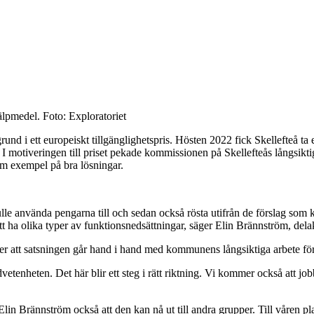
lpmedel. Foto: Exploratoriet
akgrund i ett europeiskt tillgänglighetspris. Hösten 2022 fick Skellefte
 I motiveringen till priset pekade kommissionen på Skellefteås långsikti
om exempel på bra lösningar.
ulle använda pengarna till och sedan också rösta utifrån de förslag som k
r att ha olika typer av funktionsnedsättningar, säger Elin Brännström, d
er att satsningen går hand i hand med kommunens långsiktiga arbete för 
etenheten. Det här blir ett steg i rätt riktning. Vi kommer också att jo
in Brännström också att den kan nå ut till andra grupper. Till våren plan