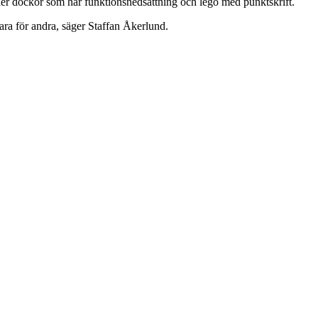
ler dockor som har funktionsnedsättning och lego med punktskrift.
vara för andra, säger Staffan Åkerlund.