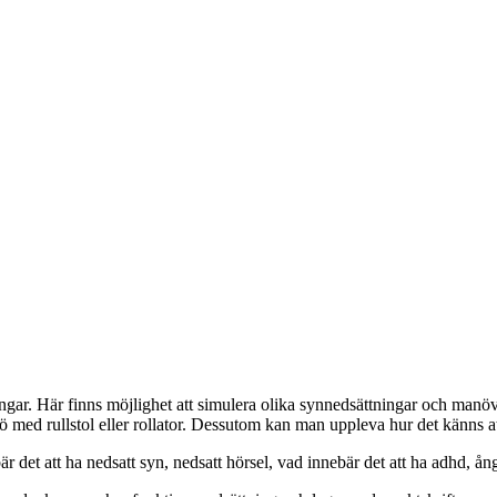
ngar. Här finns möjlighet att simulera olika syn­nedsättningar och man
ljö med rullstol eller rollator. Dessutom kan man uppleva hur det känns at
 det att ha nedsatt syn, nedsatt hörsel, vad innebär det att ha adhd, ånge