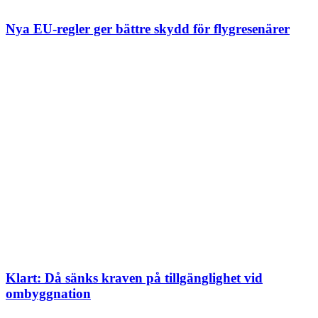
Nya EU-regler ger bättre skydd för flygresenärer
Klart: Då sänks kraven på tillgänglighet vid
ombyggnation