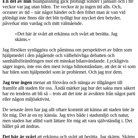
En del av min
bilanpassning gick plötsligt sönder i januari och i tre
veckor var jag utan bilen. Tre veckor är ju ingen tid alls. Och,
oceaner av tid – när något händer och den frihet man är van vid
plötsligt inte finns där det blir tydligt hur mycket den betyder,
påverkar min vardag och mitt välmående.
»Det här är svårt att erkänna och svårt att berätta. Jag
skäms.«
Jag försöker synliggöra och påminna om perspektivet av bilen som
hjälpmedel i den pågående och välbehövliga debatten och
samhällsförändringen mot ett minskat bilanvändande. Lyckligtvis
säger ingen, inte ens den mest ivriga bilmotståndare, att det är vi som
har bilen som hjälpmedel som är problemet. Och jag tror dem.
Jag tror ingen
menar att försvåra och stänga av tillgången till
framför allt staden för oss. Ändå märker jag hur det sakta men säkert
har en tendens att bli så – trots att det inte är avsikten från något parti
eller någon miljöaktivist.
De senaste åren har jag allt oftare kommit att känna att staden inte är
för mig. Det är en ny känsla. Jag trivs både i stadsmiljö och natur,
men staden har alltid varit lättare för mig att vara självständig i. Det
håller på att ändras.
Det här är svårt
att erkänna och svårt att berätta. Jag skäms. Skäms