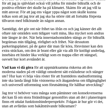
för att jag ju självklart också vill jobba för mindre biltrafik och de
positiva effekter det skulle ha på klimatet. Skäms för att jag vill ta
mitt ansvar. För att jag ens vågar yppa något som skulle kunna
tolkas som att jag tror att jag ska ha större rätt att fortsätta förpesta
tillvaron med bilkörande än någon annan.
Samtidigt, det gör ont när frihet tas ifrån en och jag känner det allt
oftare när områden som tidigare varit mina, lika mycket som andras
inte längre är det. När hela innerstadsområden stängs av för biltrafik
begränsas min tillgång, rörlighet och frihet. När dessutom
parkeringsplatser, på de gator där man får köra, försvinner kan den
extra sträckan, om den är brant eller går via allt för knöligt underlag,
innebära ett hinder lika verkligt som en trappa eller ett stängsel,
oavsett hur kort avståndet är.
Vad kan vi då göra
för att uppmärksamma riskerna att den
moderna staden på ett väldigt omodernt sätt exkluderar och stänger
ute? Hur kan vi höja våra röster för att framtidens stadsutformning
inte ska landa långt från visionerna och åtagandena om tillgänglighet
och universell utformning som förutsättning för hållbar utveckling?
Jag tror vi behöver vara många som påminner om konsekvenserna
det kan få om stora förändringar genomförs utan att det i planeringen
finns ett uttalat funktionshinderperspektiv. Frågan är hur gör vi det,
utan att avfärdas som bakåtsträvande bilkramare?