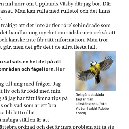
en mil norr om Upplands Väsby där jag bor. Där
ssat. Man kan rulla med rullstol och det finns
.
r tråkigt att det inte är fler rörelsehindrade som
n det handlar nog mycket om rädsla men också att
ch kanske inte får rätt information. Man tror
t går, men det gör det i de allra flesta fall.
u satsats en hel del på att
rområden och fågeltorn. Hur
ig till mig med frågor. Jag
tt liv och är född med min
Det går att skåda
så jag har fått lämna tips på
fåglar från
köksfönstret. (foto:
s och vad som är ett bra
Victor Tyakht/Adobe
a bli lättrullat.
stock)
å många ställen är att
ttebra ordnad och det är inga problem att ta sig