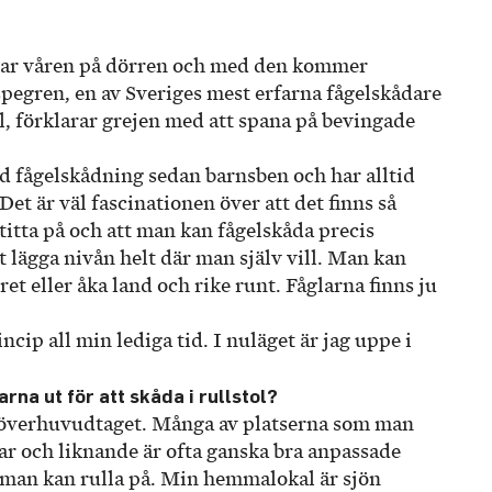
kar våren på dörren och med den kommer
Aspegren, en av Sveriges mest erfarna fågelskådare
, förklarar grejen med att spana på bevingade
ed fågel­skådning sedan barnsben och har alltid
 Det är väl fascinationen över att det finns så
 titta på och att man kan fågelskåda precis
tt lägga nivån helt där man själv vill. Man kan
et eller åka land och rike runt. Fåglarna finns ju
incip all min lediga tid. I nuläget är jag uppe i
rna ut för att skåda i rullstol?
r överhuvudtaget. Många av platserna som man
ar och liknande är ofta ganska bra anpassade
r man kan rulla på. Min hemmalokal är sjön