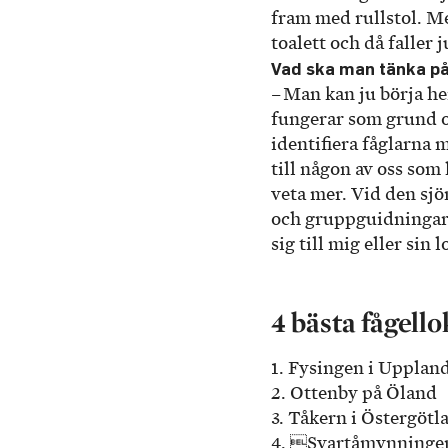
fram med rullstol. M
toalett och då faller 
Vad ska man tänka p
– Man kan ju börja h
fungerar som grund oc
identifiera fåglarna 
till någon av oss som
veta mer. Vid den sjö
och gruppguidningar v
sig till mig eller sin
4 bästa fågell
1. Fysingen i Upplan
2. Ottenby på Öland
3. Tåkern i Östergötl
4. Svartåmynningens