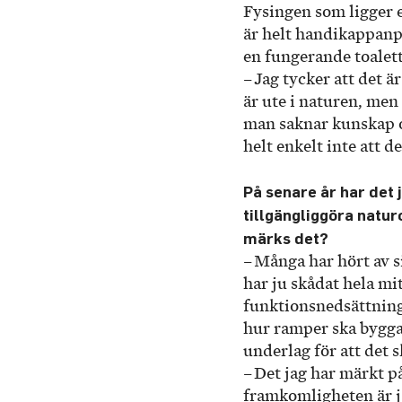
Fysingen som ligger 
är helt handikappanpa
en fungerande toalett
– Jag tycker att det ä
är ute i naturen, me
man saknar kunskap o
helt enkelt inte att de
På senare år har det j
tillgängliggöra natu
märks det?
– Många har hört av s
har ju skådat hela mi
funktionsnedsättning 
hur ramper ska bygga
underlag för att det sk
– Det jag har märkt p
framkomligheten är jä