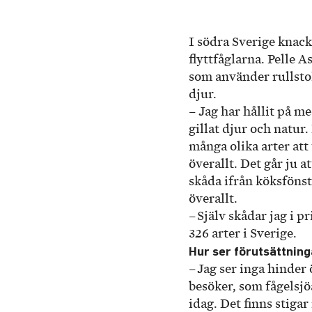
I södra Sverige knac
flyttfåglarna. Pelle 
som använder rullstol
djur.
– Jag har hållit på m
gillat djur och natur.
många olika arter att
överallt. Det går ju a
skåda ifrån köksfönstr
överallt.
– Själv skådar jag i pr
326 arter i Sverige.
Hur ser förutsättninga
– Jag ser inga hinde
besöker, som fågelsjö
idag. Det finns stiga