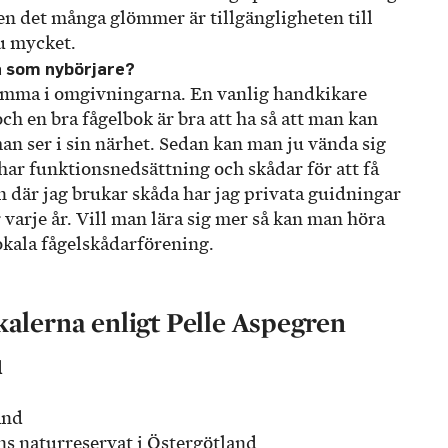
en det många glömmer är tillgängligheten till
ju mycket.
å som nybörjare?
emma i omgivningarna. En vanlig handkikare
h en bra fågelbok är bra att ha så att man kan
man ser i sin närhet. Sedan kan man ju vända sig
 har funktionsnedsättning och skådar för att få
n där jag brukar skåda har jag privata guidningar
arje år. Vill man lära sig mer så kan man höra
 lokala fågelskådarförening.
okalerna enligt Pelle Aspegren
d
and
 natur­reservat i Östergötland