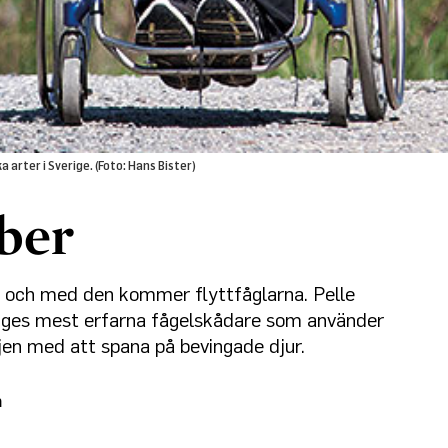
 arter i Sverige. (Foto: Hans Bister)
ber
n och med den kommer flyttfåglarna. Pelle
riges mest erfarna fågelskådare som använder
rejen med att spana på bevingade djur.
n