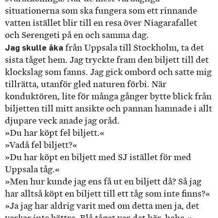
situationerna som ska fungera som ett rinnande
vatten istället blir till en resa över Niagarafallet
och Serengeti på en och samma dag.
Jag skulle åka
från Uppsala till Stockholm, ta det
sista tåget hem. Jag tryckte fram den biljett till det
klockslag som fanns. Jag gick ombord och satte mig
tillrätta, utanför gled naturen förbi. När
konduktören, lite för många gånger bytte blick från
biljetten till mitt ansikte och pannan hamnade i allt
djupare veck anade jag oråd.
»Du har köpt fel biljett.«
»Vadå fel biljett?«
»Du har köpt en biljett med SJ istället för med
Uppsala tåg.«
»Men hur kunde jag ens få ut en biljett då? Så jag
har alltså köpt en biljett till ett tåg som inte finns?«
»Ja jag har aldrig varit med om detta men ja, det