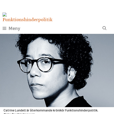
Hoppa
Annons:
till
innehåll
Meny
Catrine Lundell är återkommande krönikör Funktionshinderpolitik.