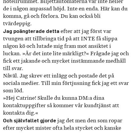
hotellrummet. Biljettautomaterna var inte heller
de i någon anpassad höjd. Inte en enda. Här kan du
komma, gå och förlora. Du kan också bli
tvärdeppig.
Jag poängterade detta
efter att jag först var
tvungen att tillbringa tid på att INTE få slippa
någon kö och lutade mig fram mot ansiktet i
luckan. »Är det inte lite märkligt?« Frågade jag och
fick ett jakande och mycket instämmande medhåll
till svar.
Nåväl. Jag skrev ett inlägg och postade det på
sociala medier. Till min förtjusning fick jag ett svar
som löd.
»Hej Catrine! Skulle du kunna DM:a dina
kontaktuppgifter så kommer vår kundtjänst att
kontakta dig.«
Och självfallet gjorde
jag det men den som ropar
efter mycket mister ofta hela stycket och kanske