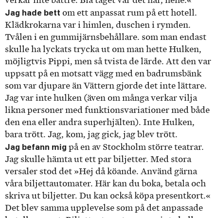
verkar inte bättre. Blå tåget var det här, hehe.«
Jag hade bett
om ett anpassat rum på ett hotell.
Klädkrokarna var i himlen, duschen i rymden.
Tvålen i en gummijärnsbehållare. som man endast
skulle ha lyckats trycka ut om man hette Hulken,
möjligtvis Pippi, men så tvista de lärde. Att den var
uppsatt på en motsatt vägg med en badrumsbänk
som var djupare än Vättern gjorde det inte lättare.
Jag var inte hulken (även om många verkar vilja
likna personer med funktionsvariationer med både
den ena eller andra superhjälten). Inte Hulken,
bara trött. Jag, kom, jag gick, jag blev trött.
Jag befann mig
på en av Stockholm större teatrar.
Jag skulle hämta ut ett par biljetter. Med stora
versaler stod det »Hej då köande. Använd gärna
våra biljettautomater. Här kan du boka, betala och
skriva ut biljetter. Du kan också köpa presentkort.«
Det blev samma upplevelse som på det anpassade