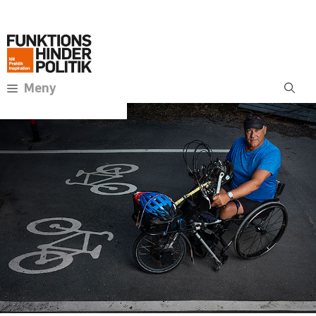
Hoppa
Annons:
till
innehåll
Meny