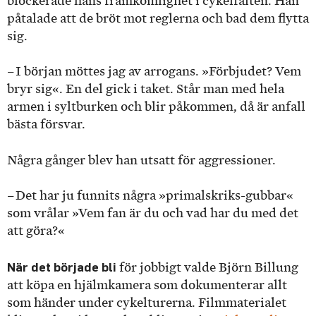
blockerade hans framkomlighet i cykelfälten. Han
påtalade att de bröt mot reglerna och bad dem flytta
sig.
– I början möttes jag av arrogans. »Förbjudet? Vem
bryr sig«. En del gick i taket. Står man med hela
armen i syltburken och blir påkommen, då är anfall
bästa försvar.
Några gånger blev han utsatt för aggressioner.
– Det har ju funnits några »primal­skriks-gubbar«
som vrålar »Vem fan är du och vad har du med det
att göra?«
När det började bli
för jobbigt valde Björn Billung
att köpa en hjälmkamera som dokumenterar allt
som händer under cykelturerna. Filmmaterialet