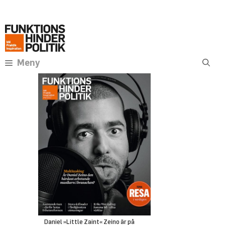
Hoppa
Annons:
till
innehåll
Meny
Daniel »Little Zaint« Zeino är på