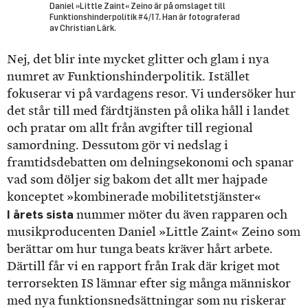
Daniel »Little Zaint« Zeino är på omslaget till
Funktionshinderpolitik #4/17. Han är fotograferad
av Christian Lärk.
Nej, det blir inte mycket glitter och glam i nya
numret av Funktionshinderpolitik. Istället
fokuserar vi på vardagens resor. Vi undersöker hur
det står till med färdtjänsten på olika håll i landet
och pratar om allt från avgifter till regional
samordning. Dessutom gör vi nedslag i
framtidsdebatten om delningsekonomi och spanar
vad som döljer sig bakom det allt mer hajpade
konceptet »kombinerade mobilitetstjänster«
I årets sista
nummer möter du även rapparen och
musikproducenten Daniel »Little Zaint« Zeino som
berättar om hur tunga beats kräver hårt arbete.
Därtill får vi en rapport från Irak där kriget mot
terrorsekten IS lämnar efter sig många människor
med nya funktionsnedsättningar som nu riskerar