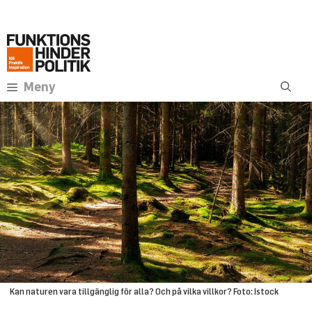
Hoppa
Annons:
till
innehåll
Meny
Kan naturen vara tillgänglig för alla? Och på vilka villkor? Foto: Istock