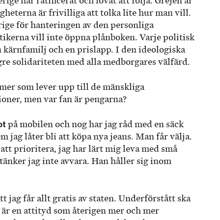
ige har ratificerat och lovat att följa. Grejen är
gheterna är frivilliga att tolka lite hur man vill.
rige för hanteringen av den personliga
tikerna vill inte öppna plånboken. Varje politisk
n kärnfamilj och en prislapp. I den ideologiska
re solidariteten med alla medborgares välfärd.
ormer som lever upp till de mänskliga
ioner, men var fan är pengarna?
ot
på mobilen och nog har jag råd med en säck
om jag låter bli att köpa nya jeans. Man får välja.
t prioritera, jag har lärt mig leva med små
tänker jag inte avvara. Han håller sig inom
tt jag får allt gratis av staten. Underförstått ska
 är en attityd som återigen mer och mer