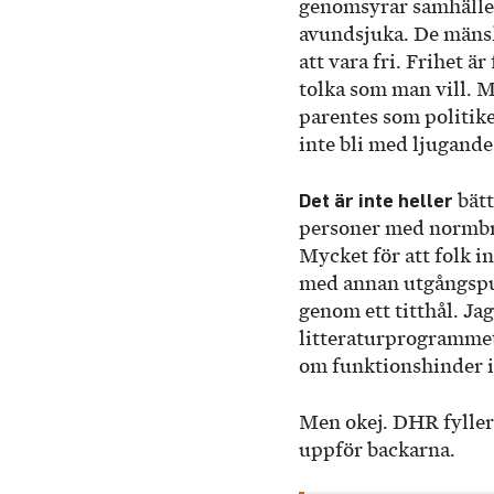
genomsyrar samhället
avundsjuka. De mänsk
att vara fri. Frihet ä
tolka som man vill. M
parentes som politike
inte bli med ljugande 
Det är inte heller
bätt
personer med normbry
Mycket för att folk in
med annan utgångspunk
genom ett titthål. J
litteraturprogrammet
om funktionshinder i
Men okej. DHR fyller h
uppför backarna.