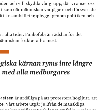
nden och vill skydda vår grupp, där vi anser oss
ätt som när människan var jägare och försvarade
sätt är samhället uppbyggt genom politiken och
i alla tider. Funkofobi är rädslan för det
änniskan fruktar allra mest.
ogiska kärnan ryms inte längre
n med alla medborgares
örelsen
är urdåliga på att protestera högljutt, att
ke. Vårt arbete utgår ju ifrån de mänskliga