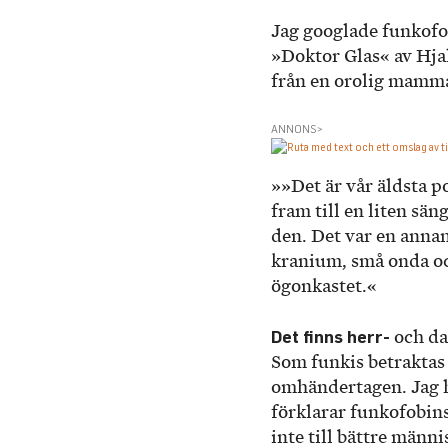
Jag googlade funkofob
»Doktor Glas« av Hjal
från en orolig mamma
ANNONS>
»»Det är vår äldsta p
fram till en liten sän
den. Det var en anna
kranium, små onda och
ögon­kastet.«
Det finns herr-
och da
Som funkis betraktas
omhändertagen. Jag h
förklarar funkofobins
inte till bättre männ