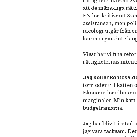
rättigheterna som Sver
att de mänskliga rätti
FN har kritiserat Sve
assistansen, men poli
ideologi utgår från e
kärnan ryms inte läng
Visst har vi fina ref
rättigheternas intent
Jag kollar kontosald
torrfoder till katten 
Ekonomi handlar om at
marginaler. Min katt 
budgetramarna.
Jag har blivit itutad a
jag vara tacksam. Det