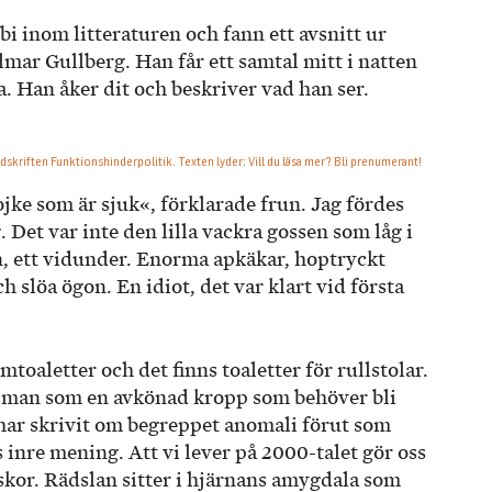
i inom litteraturen och fann ett avsnitt ur
mar Gullberg. Han får ett samtal mitt i natten
. Han åker dit och beskriver vad han ser.
ojke som är sjuk«, förklarade frun. Jag fördes
g. Det var inte den lilla vackra gossen som låg i
n, ett vidunder. Enorma apkäkar, hoptryckt
 slöa ögon. En idiot, det var klart vid första
mtoaletter och det finns toaletter för rullstolar.
 man som en avkönad kropp som behöver bli
ar skrivit om begreppet anomali förut som
 inre mening. Att vi lever på 2000-talet gör oss
iskor. Rädslan sitter i hjärnans amygdala som