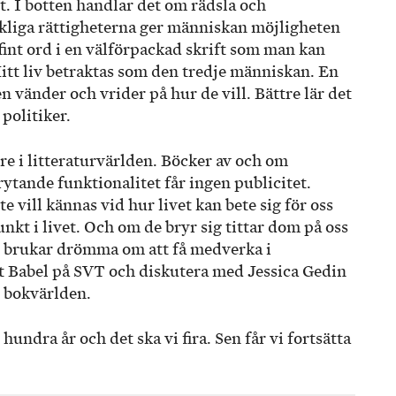
. I botten handlar det om rädsla och
liga rättigheterna ger människan möjligheten
r fint ord i en välförpackad skrift som man kan
itt liv betraktas som den tredje människan. En
n vänder och vrider på hur de vill. Bättre lär det
politiker.
re i litteraturvärlden. Böcker av och om
tande funktionalitet får ingen publicitet.
te vill kännas vid hur livet kan bete sig för oss
t i livet. Och om de bryr sig tittar dom på oss
ag brukar drömma om att få medverka i
 Babel på SVT och diskutera med Jessica Gedin
 bokvärlden.
undra år och det ska vi fira. Sen får vi fortsätta