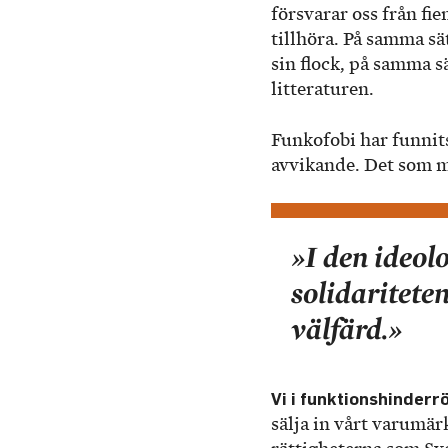
försvarar oss från fie
tillhöra. På samma s
sin flock, på samma 
litteraturen.
Funkofobi har funnits 
avvikande. Det som m
»I den ideol
solidaritete
välfärd.»
Vi i funktionshinderr
sälja in vårt varumär