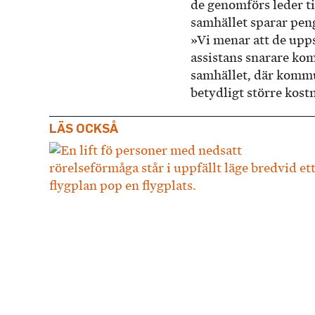
de genomförs leder t
samhället sparar pen
»Vi menar att de upps
assistans snarare ko
samhället, där komm
betydligt större kos
LÄS OCKSÅ