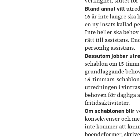
verklighet, slutet för
Bland annat vill
utred
16 år inte längre ska h
en ny insats kallad pe
Inte heller ska beho
rätt till assistans. E
personlig assistans.
Dessutom jobbar utr
schablon om 15 timma
grundläggande behov
15-timmars-schablone
utredningen i vintras
behoven för dagliga a
fritidsaktiviteter.
Om schablonen blir
ve
konsekvenser och me
inte kommer att kunna
boendeformer, skrive