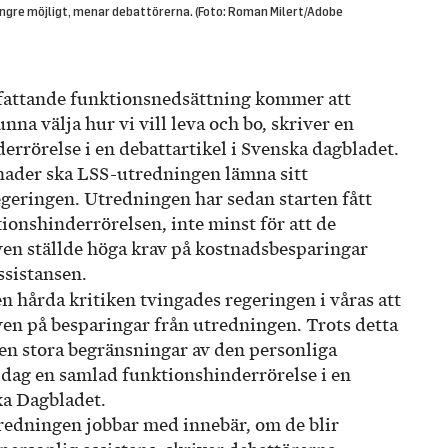
 längre möjligt, menar debattörerna. (Foto: Roman Milert/Adobe
fattande funktionsnedsättning kommer att
unna välja hur vi vill leva och bo, skriver en
rrörelse i en debattartikel i Svenska dagbladet.
nader ska LSS-utredningen lämna sitt
egeringen. Utredningen har sedan starten fått
tionshinderrörelsen, inte minst för att de
ven ställde höga krav på kostnadsbesparingar
ssistansen.
n hårda kritiken tvingades regeringen i våras att
ven på besparingar från utredningen. Trots detta
en stora begränsningar av den personliga
 idag en samlad funktionshinderrörelse i en
ka Dagbladet.
tredningen jobbar med innebär, om de blir