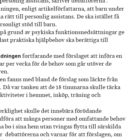
 personlig assistans, skriver debattörerna .
ningen, enligt artikelförfattarna, att barn under
a rätt till personlig assistans. De ska istället få
rsonligt stöd till barn.
v på grund av psykiska funktionsnedsättningar ge
ndast praktiska hjälpbehov ska berättiga till
edningen
fortfarande med förslaget att införa en
r per vecka för de behov som går utöver de
en.
n fanns med bland de förslag som läckte från
. Då var tanken att de 15 timmarna skulle täcka
ktiviteter i hemmet, inköp, träning och
rklighet skulle det innebära förödande
dföra att många personer med omfattande behov
 bo i sina hem utan tvingas flytta till särskilda
r
debattörerna och varnar för att förslagen, om