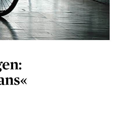
en:
tans«