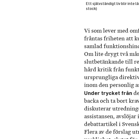
Ett självständigt liv blir inte
stock)
Vi som lever med om
fråntas friheten att k
samlad funktionshinde
Om lite drygt två må
slutbetänkande till r
hård kritik från funk
ursprungliga direkti
inom den personlig a
Under trycket från
de
backa och ta bort kra
diskuterar utredning
assistansen, avslöjar
debattartikel i Svens
Flera av de förslag u