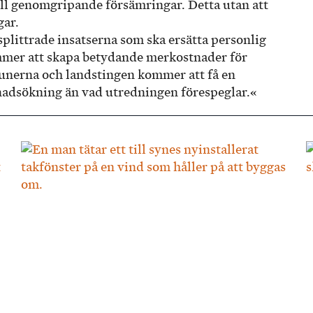
ill genomgripande försämringar. Detta utan att
gar.
plittrade insatserna som ska ersätta personlig
mmer att skapa betydande merkostnader för
unerna och landstingen kommer att få en
tnadsökning än vad utredningen förespeglar.«