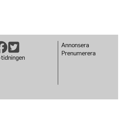
Annonsera
Prenumerera
-tidningen