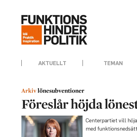
Hoppa
Annons:
till
innehåll
AKTUELLT
TEMAN
lönesubventioner
Föreslår höjda lönes
Centerpartiet vill höj
med funktionsnedsätt