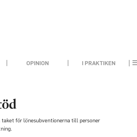
OPINION
I PRAKTIKEN
töd
a taket för lönesubventionerna till personer
ning.