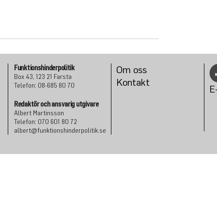
Funktionshinderpolitik
Om oss
Box 43, 123 21 Farsta
Konta
kt
Telefon: 08-685 80 70
E
Redaktör och ansvarig utgivare
Albert Martinsson
Telefon: 070 601 80 72
albert@funktionshinderpolitik.se