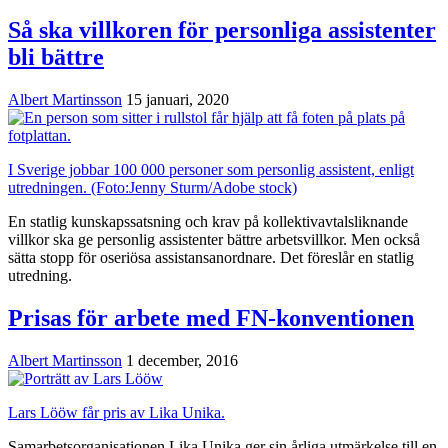
Så ska villkoren för personliga assistenter
bli bättre
Albert Martinsson
15 januari, 2020
I Sverige jobbar 100 000 personer som personlig assistent, enligt
utredningen. (Foto:Jenny Sturm/Adobe stock)
En statlig kunskapssatsning och krav på kollektivavtalsliknande
villkor ska ge personlig assistenter bättre arbetsvillkor. Men också
sätta stopp för oseriösa assistansanordnare. Det föreslår en statlig
utredning.
Prisas för arbete med FN-konventionen
Albert Martinsson
1 december, 2016
Lars Lööw får pris av Lika Unika.
Samarbetsorganisationen Lika Unika ger sin årliga utmärkelse till en