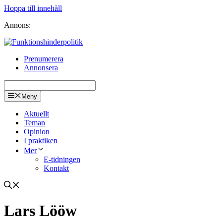
Hoppa till innehåll
Annons:
Prenumerera
Annonsera
Meny
Aktuellt
Teman
Opinion
I praktiken
Mer
E-tidningen
Kontakt
Lars Lööw