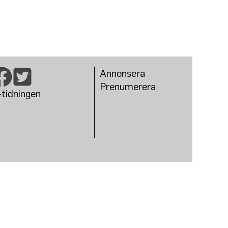
Annonsera
Prenumerera
-tidningen