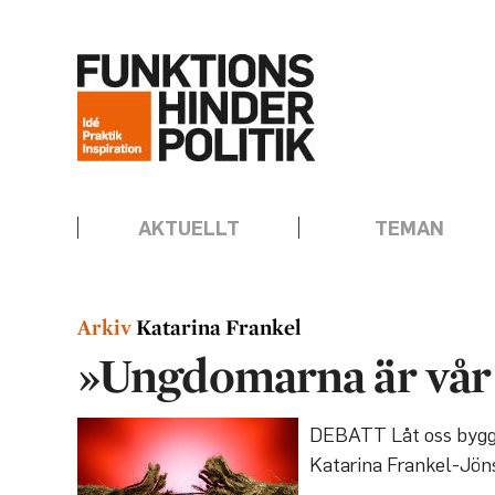
Hoppa
Annons:
till
innehåll
AKTUELLT
TEMAN
Katarina Frankel
»Ungdomarna är vår
DEBATT Låt oss bygga 
Katarina Frankel-Jön