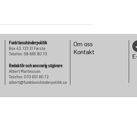
Funktionshinderpolitik
Om oss
Box 43, 123 21 Farsta
Konta
kt
Telefon: 08-685 80 70
E
Redaktör och ansvarig utgivare
Albert Martinsson
Telefon: 070 601 80 72
albert@funktionshinderpolitik.se