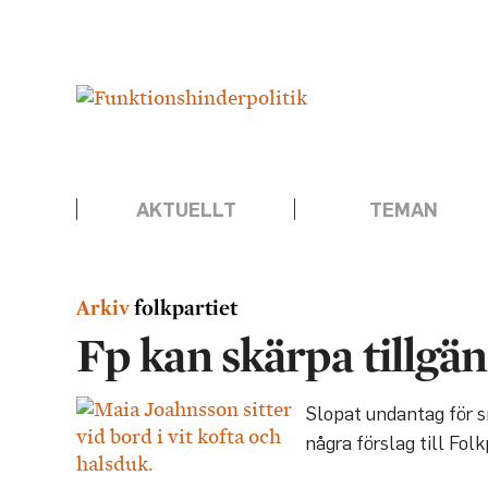
Hoppa
Annons:
till
innehåll
AKTUELLT
TEMAN
folkpartiet
Fp kan skärpa tillgä
Slopat undantag för s
några förslag till Fol