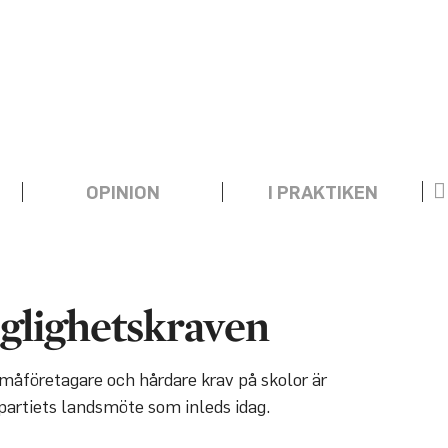
OPINION
I PRAKTIKEN
nglighetskraven
måföretagare och hårdare krav på skolor är
kpartiets landsmöte som inleds idag.