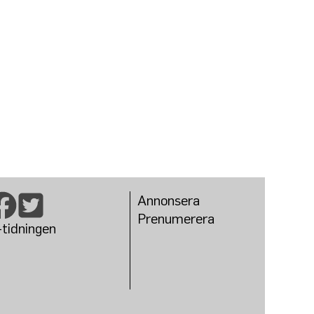
Annonsera
Prenumerera
-tidningen