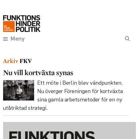
Hoppa
Annons:
till
innehåll
Meny
FKV
Nu vill kortväxta synas
Ett möte i Berlin blev vändpunkten.
Nu överger Föreningen för kortväxta
sina gamla arbets­metoder för en ny
utåtriktad strategi.