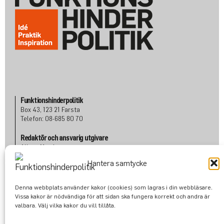
Funktionshinderpolitik
Box 43, 123 21 Farsta
Telefon: 08-685 80 70
Redaktör och ansvarig utgivare
Albert Martinsson
Telefon: 070 601 80 72
Hantera samtycke
albert@funktionshinderpolitik.se
Denna webbplats använder kakor (cookies) som lagras i din webbläsare.
Om oss
Vissa kakor är nödvändiga för att sidan ska fungera korrekt och andra är
Konta
kt
valbara. Välj vilka kakor du vill tillåta.