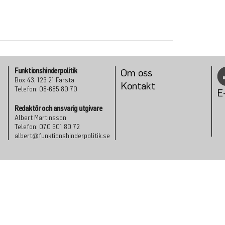
Funktionshinderpolitik
Om oss
Box 43, 123 21 Farsta
Konta
kt
Telefon: 08-685 80 70
E
Redaktör och ansvarig utgivare
Albert Martinsson
Telefon: 070 601 80 72
albert@funktionshinderpolitik.se