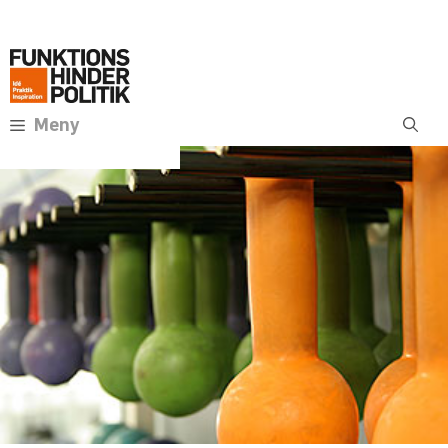
Hoppa
Annons:
till
innehåll
Meny