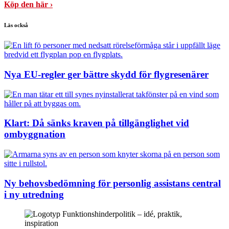
Köp den här ›
Läs också
Nya EU-regler ger bättre skydd för flygresenärer
Klart: Då sänks kraven på tillgänglighet vid
ombyggnation
Ny behovsbedömning för personlig assistans central
i ny utredning