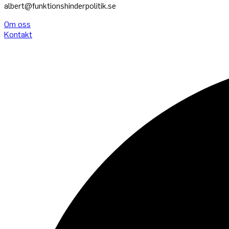
albert@funktionshinderpolitik.se
Om oss
Konta
kt