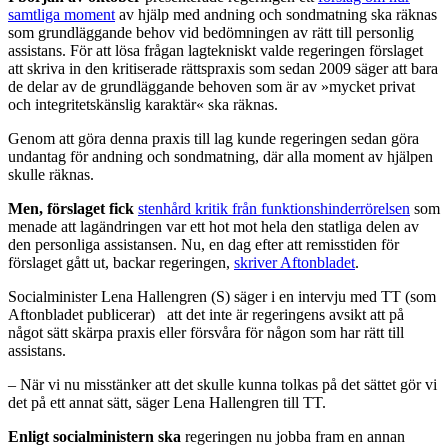
samtliga moment
av hjälp med andning och sondmatning ska räknas
som grundläggande behov vid bedömningen av rätt till personlig
assistans. För att lösa frågan lagtekniskt valde regeringen förslaget
att skriva in den kritiserade rättspraxis som sedan 2009 säger att bara
de delar av de grundläggande behoven som är av »mycket privat
och integritetskänslig karaktär« ska räknas.
Genom att göra denna praxis till lag kunde regeringen sedan göra
undantag för andning och sondmatning, där alla moment av hjälpen
skulle räknas.
Men, förslaget fick
stenhård kritik från funktionshinderrörelsen
som
menade att lagändringen var ett hot mot hela den statliga delen av
den personliga assistansen. Nu, en dag efter att remisstiden för
förslaget gått ut, backar regeringen,
skriver Aftonbladet
.
Socialminister Lena Hallengren (S) säger i en intervju med TT (som
Aftonbladet publicerar) att det inte är regeringens avsikt att på
något sätt skärpa praxis eller försvåra för någon som har rätt till
assistans.
– När vi nu misstänker att det skulle kunna tolkas på det sättet gör vi
det på ett annat sätt, säger Lena Hallengren till TT.
Enligt socialministern ska
regeringen nu jobba fram en annan