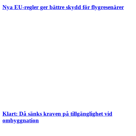
Nya EU-regler ger bättre skydd för flygresenärer
Klart: Då sänks kraven på tillgänglighet vid
ombyggnation