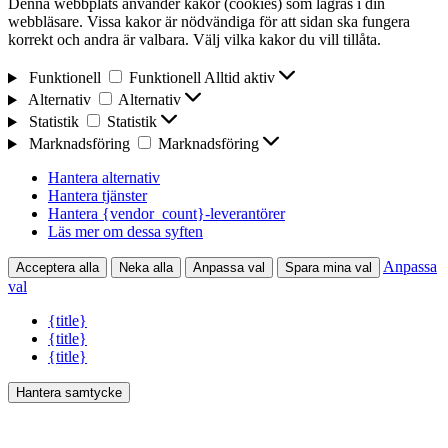
Denna webbplats använder kakor (cookies) som lagras i din
webbläsare. Vissa kakor är nödvändiga för att sidan ska fungera
korrekt och andra är valbara. Välj vilka kakor du vill tillåta.
Funktionell
Funktionell
Alltid aktiv
Alternativ
Alternativ
Statistik
Statistik
Marknadsföring
Marknadsföring
Hantera alternativ
Hantera tjänster
Hantera {vendor_count}-leverantörer
Läs mer om dessa syften
Anpassa
Acceptera alla
Neka alla
Anpassa val
Spara mina val
val
{title}
{title}
{title}
Hantera samtycke