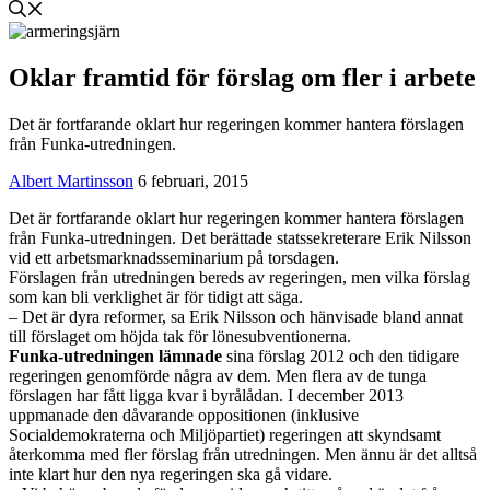
Oklar framtid för förslag om fler i arbete
Det är fortfarande oklart hur regeringen kommer hantera förslagen
från Funka-utredningen.
Albert Martinsson
6 februari, 2015
Det är fortfarande oklart hur regeringen kommer hantera förslagen
från Funka-utredningen. Det berättade statssekreterare Erik Nilsson
vid ett arbetsmarknadsseminarium på torsdagen.
Förslagen från utredningen bereds av regeringen, men vilka förslag
som kan bli verklighet är för tidigt att säga.
– Det är dyra reformer, sa Erik Nilsson och hänvisade bland annat
till förslaget om höjda tak för lönesubventionerna.
Funka-utredningen lämnade
sina förslag 2012 och den tidigare
regeringen genomförde några av dem. Men flera av de tunga
förslagen har fått ligga kvar i byrålådan. I december 2013
uppmanade den dåvarande oppositionen (inklusive
Socialdemokraterna och Miljöpartiet) regeringen att skyndsamt
återkomma med fler förslag från utredningen. Men ännu är det alltså
inte klart hur den nya regeringen ska gå vidare.