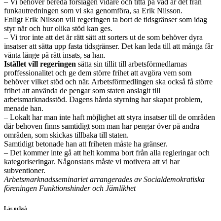
– Vi behöver bereda förslagen vidare och titta på vad är det från
funkautredningen som vi ska genomföra, sa Erik Nilsson.
Enligt Erik Nilsson vill regeringen ta bort de tidsgränser som idag
styr när och hur olika stöd kan ges.
– Vi tror inte att det är rätt sätt att sorters ut de som behöver dyra
insatser att sätta upp fasta tidsgränser. Det kan leda till att många får
vänta länge på rätt insats, sa han.
Istället vill regeringen
sätta sin tillit till arbetsförmedlarnas
proffessionalitet och ge dem större frihet att avgöra vem som
behöver vilket stöd och när. Arbetsförmedlingen ska också få större
frihet att använda de pengar som staten anslagit till
arbetsmarknadsstöd. Dagens hårda styrning har skapat problem,
menade han.
– Lokalt har man inte haft möjlighet att styra insatser till de områden
där behoven finns samtidigt som man har pengar över på andra
områden, som skickas tillbaka till staten.
Samtidigt betonade han att friheten måste ha gränser.
– Det kommer inte gå att helt komma bort från alla regleringar och
kategoriseringar. Någonstans måste vi motivera att vi har
subventioner.
Arbetsmarknadsseminariet arrangerades av Socialdemokratiska
föreningen Funktionshinder och Jämlikhet
Läs också