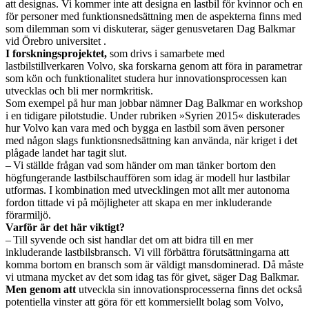
att designas. Vi kommer inte att designa en lastbil för kvinnor och en
för personer med funktionsnedsättning men de aspekterna finns med
som dilemman som vi diskuterar, säger genusvetaren Dag Balkmar
vid Örebro universitet .
I forskningsprojektet,
som drivs i samarbete med
lastbilstillverkaren Volvo, ska forskarna genom att föra in parametrar
som kön och funktionalitet studera hur innovationsprocessen kan
utvecklas och bli mer normkritisk.
Som exempel på hur man jobbar nämner Dag Balkmar en workshop
i en tidigare pilotstudie. Under rubriken »Syrien 2015« diskuterades
hur Volvo kan vara med och bygga en lastbil som även personer
med någon slags funktionsnedsättning kan använda, när kriget i det
plågade landet har tagit slut.
– Vi ställde frågan vad som händer om man tänker bortom den
högfungerande lastbilschauffören som idag är modell hur lastbilar
utformas. I kombination med utvecklingen mot allt mer autonoma
fordon tittade vi på möjligheter att skapa en mer inkluderande
förarmiljö.
Varför är det här viktigt?
– Till syvende och sist handlar det om att bidra till en mer
inkluderande lastbilsbransch. Vi vill förbättra förutsättningarna att
komma bortom en bransch som är väldigt mansdominerad. Då måste
vi utmana mycket av det som idag tas för givet, säger Dag Balkmar.
Men genom att
utveckla sin innovationsprocesserna finns det också
potentiella vinster att göra för ett kommersiellt bolag som Volvo,