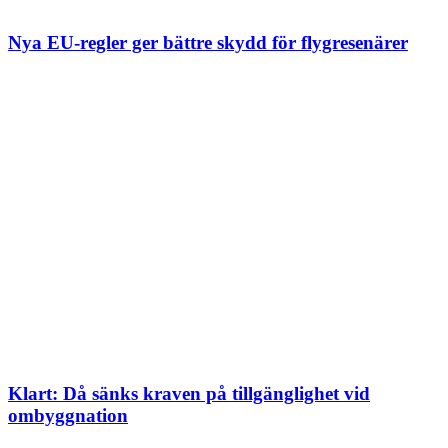
Nya EU-regler ger bättre skydd för flygresenärer
Klart: Då sänks kraven på tillgänglighet vid
ombyggnation