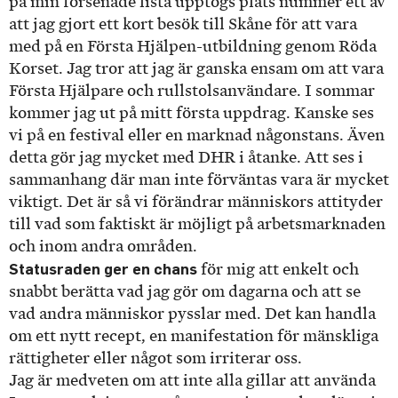
på min försenade lista upptogs plats nummer ett av
att jag gjort ett kort besök till Skåne för att vara
med på en Första Hjälpen-utbildning genom Röda
Korset. Jag tror att jag är ganska ensam om att vara
Första Hjälpare och rullstolsanvändare. I sommar
kommer jag ut på mitt första uppdrag. Kanske ses
vi på en festival eller en marknad någonstans. Även
detta gör jag mycket med DHR i åtanke. Att ses i
sammanhang där man inte förväntas vara är mycket
viktigt. Det är så vi förändrar människors attityder
till vad som faktiskt är möjligt på arbetsmarknaden
och inom andra områden.
Statusraden ger en chans
för mig att enkelt och
snabbt berätta vad jag gör om dagarna och att se
vad andra människor pysslar med. Det kan handla
om ett nytt recept, en manifestation för mänskliga
rättigheter eller något som irriterar oss.
Jag är medveten om att inte alla gillar att använda