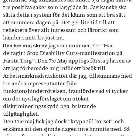
tre positiva saker som jag gläds åt. Jag kanske ska
sätta detta i system för det känns som ett bra sätt
att summera dagen på. Det ger lite tid till att
reflektera över allt intressant och lärorikt som
händer i mitt liv just nu.
Den 5:e maj skrev
jag som nummer ett: ”Har
deltagit i Stop Disability Cuts-manifestation på
Farsta Torg”. Den 7:e Maj upptogs första platsen av
att jag förberedde mig inför ett besök till
Arbetsmarknadsutskottet där jag, tillsammans med
tre andra representanter från
funktionshinderrörelsen, framförde vad vi tycker
om det nya lagförslaget om utökat
diskrimineringsskydd pga. bristande
tillgänglighet.
Den 11:e maj fick jag dock ”krypa till korset” och
erkänna att den sjunde dagen inte hunnits med. Så