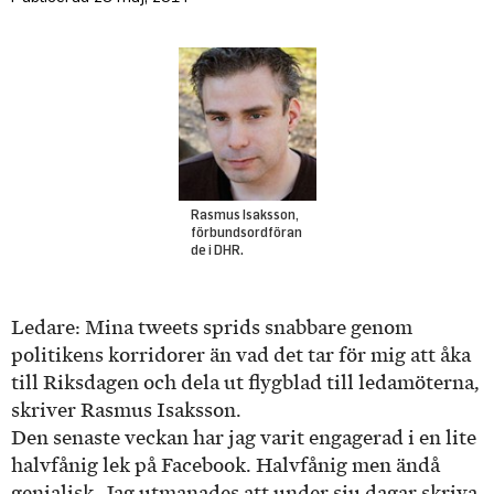
Rasmus Isaksson,
förbundsordföran
de i DHR.
Ledare: Mina tweets sprids snabbare genom
politikens korridorer än vad det tar för mig att åka
till Riksdagen och dela ut flygblad till ledamöterna,
skriver Rasmus Isaksson.
Den senaste veckan har jag varit engagerad i en lite
halvfånig lek på Facebook. Halvfånig men ändå
genialisk. Jag utmanades att under sju dagar skriva