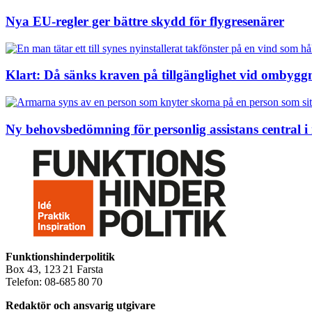
Nya EU-regler ger bättre skydd för flygresenärer
Klart: Då sänks kraven på tillgänglighet vid ombygg
Ny behovsbedömning för personlig assistans central i
Funktionshinderpolitik
Box 43, 123 21 Farsta
Telefon: 08-685 80 70
Redaktör och ansvarig utgivare