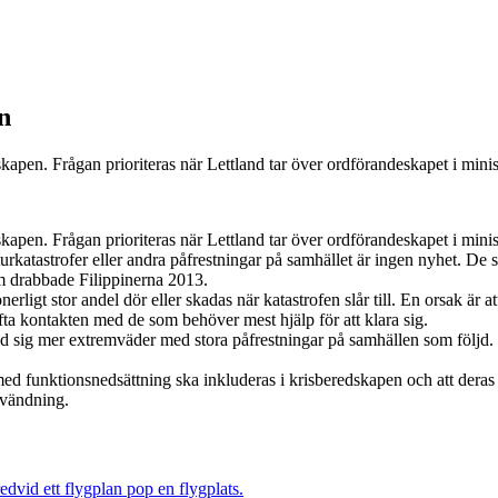
n
pen. Frågan prioriteras när Lettland tar över ordförandeskapet i minis
apen. Frågan prioriteras när Lettland tar över ordförandeskapet i minis
urkatastrofer eller andra påfrestningar på samhället är ingen nyhet. De s
m drabbade Filippinerna 2013.
ligt stor andel dör eller skadas när katastrofen slår till. En orsak är 
fta kontakten med de som behöver mest hjälp för att klara sig.
ed sig mer extremväder med stora påfrestningar på samhällen som följd
 med funktionsnedsättning ska inkluderas i krisberedskapen och att deras 
nvändning.