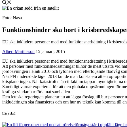
Foto: Nasa
Funktionshinder ska bort i krisberedskape
EU ska inkludera personer med med funktionsnedsättning i krisberedska
Albert Martinsson
15 januari, 2015
EU ska inkludera personer med med funktionsnedsättning i krisberedsk
Att personer med funktionsnedsättningar tillhör de mest utsatta vid nat
jordbävningen i Haiti 2010 och tyfonen med efterföljande flodvåg so
När FN undersökte läget 2013 kunde man konstatera att en oproportioner
krisplaneringen. När katastrofen är ett faktum tappar myndigheterna o
Samtidigt varnar experterna för att den globala uppvärmningen för m
kraftiga vindar har förlamat samhällen.
Den lettiska regeringen planerar nu att lägga förslag till hur personer
inkluderingen ska finansieras och om hur ny teknik kan komma till a
Läs också