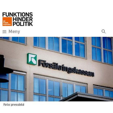
Hoppa
Annons:
till
innehåll
Meny
Foto: pressbild