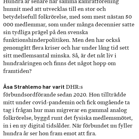
Hundra år senare har samma kamratförening
hunnit med att utvecklas till en stor och
betydelsefull folkrörelse, med som mest nästan 50
000 medlemmar, som under många decennier satte
sin tydliga prägel på den svenska
funktionshinderpolitiken. Men den har också
genomgått flera kriser och har under lång tid sett
sitt medlemsantal minska. Så, är det nåt liv i
hundraåringen och finns det något hopp om
framtiden?
Åsa Strahlemo har varit
DHR:s
förbundsordförande sedan 2020. Hon tillträdde
mitt under covid-pandemin och fick omgående ta
tag i frågan hur man migrerar en gammal analog
folkrörelse, byggd runt det fysiska medlemsmötet,
in i en ny digital tidsålder. När förbundet nu fyller
hundra år ser hon fram emot att fira.