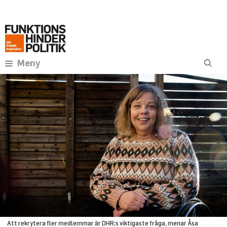
Hoppa
Annons:
till
innehåll
Meny
Att rekrytera fler medlemmar är DHR:s viktigaste fråga, menar Åsa