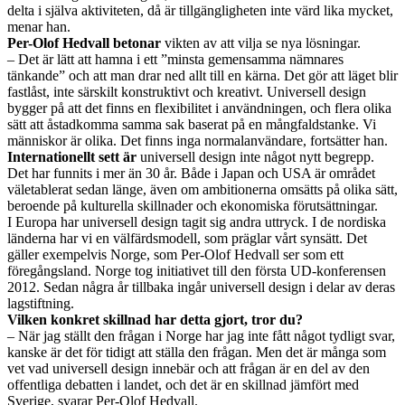
delta i själva aktiviteten, då är tillgängligheten inte värd lika mycket,
menar han.
Per-Olof Hedvall betonar
vikten av att vilja se nya lösningar.
– Det är lätt att hamna i ett ”minsta gemensamma nämnares
tänkande” och att man drar ned allt till en kärna. Det gör att läget blir
fastlåst, inte särskilt konstruktivt och kreativt. Universell design
bygger på att det finns en flexibilitet i användningen, och flera olika
sätt att åstadkomma samma sak baserat på en mångfaldstanke. Vi
människor är olika. Det finns inga normalanvändare, fortsätter han.
Internationellt sett är
universell design inte något nytt begrepp.
Det har funnits i mer än 30 år. Både i Japan och USA är området
väletablerat sedan länge, även om ambitionerna omsätts på olika sätt,
beroende på kulturella skillnader och ekonomiska förutsättningar.
I Europa har universell design tagit sig andra uttryck. I de nordiska
länderna har vi en välfärdsmodell, som präglar vårt synsätt. Det
gäller exempelvis Norge, som Per-Olof Hedvall ser som ett
föregångsland. Norge tog initiativet till den första UD-konferensen
2012. Sedan några år tillbaka ingår universell design i delar av deras
lagstiftning.
Vilken konkret skillnad har detta gjort, tror du?
– När jag ställt den frågan i Norge har jag inte fått något tydligt svar,
kanske är det för tidigt att ställa den frågan. Men det är många som
vet vad universell design innebär och att frågan är en del av den
offentliga debatten i landet, och det är en skillnad jämfört med
Sverige, svarar Per-Olof Hedvall.