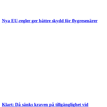
Nya EU-regler ger bättre skydd för flygresenärer
Klart: Då sänks kraven på tillgänglighet vid