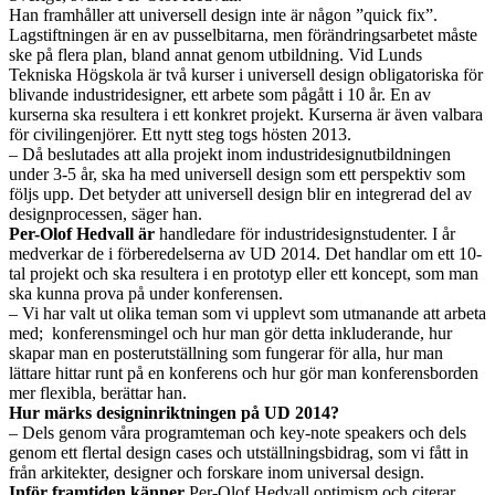
Han framhåller att universell design inte är någon ”quick fix”.
Lagstiftningen är en av pusselbitarna, men förändringsarbetet måste
ske på flera plan, bland annat genom utbildning. Vid Lunds
Tekniska Högskola är två kurser i universell design obligatoriska för
blivande industridesigner, ett arbete som pågått i 10 år. En av
kurserna ska resultera i ett konkret projekt. Kurserna är även valbara
för civilingenjörer. Ett nytt steg togs hösten 2013.
– Då beslutades att alla projekt inom industridesignutbildningen
under 3-5 år, ska ha med universell design som ett perspektiv som
följs upp. Det betyder att universell design blir en integrerad del av
designprocessen, säger han.
Per-Olof Hedvall är
handledare för industridesignstudenter. I år
medverkar de i förberedelserna av UD 2014. Det handlar om ett 10-
tal projekt och ska resultera i en prototyp eller ett koncept, som man
ska kunna prova på under konferensen.
– Vi har valt ut olika teman som vi upplevt som utmanande att arbeta
med; konferensmingel och hur man gör detta inkluderande, hur
skapar man en posterutställning som fungerar för alla, hur man
lättare hittar runt på en konferens och hur gör man konferensborden
mer flexibla, berättar han.
Hur märks designinriktningen på UD 2014?
– Dels genom våra programteman och key-note speakers och dels
genom ett flertal design cases och utställningsbidrag, som vi fått in
från arkitekter, designer och forskare inom universal design.
Inför framtiden känner
Per-Olof Hedvall optimism och citerar