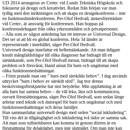
UD 2014 arrangeras av Certec vid Lunds Tekniska Högskola och
fokuserar på design och kreativitet. Redan från början var man
tydlig med den inriktningen och att skapa en designkonferens – inte
en funktionshinderkonferens. Per-Olof Hedvall, ämnesföreträdare
vid Certec, är ansvarig för konferensen. Han hoppas på
konferensdeltagare från olika yrkesområden och privatpersoner.
– Alla som av någon anledning har ett intresse av Universal Design.
Det ser ut att bli en global konferens. Hela 34 länder är
representerade i innehållet, säger Per-Olof Hedvall.
Universell design innefattar ett helhetstänkande. Att man tidigare
knutit mångfaldsfrågor till olika diagnoser har bidragit till ett
särtänkande, som Per-Olof Hedvall menar, bidragit till att skapa
problem och försvårat, bland annat för barn och ungdomar med
olika funktionsnedsättningar.
– Förut pratade man om ” barn med särskilda behov”. I dag används
uttrycket ”barn i behov av särskilt stöd”. Jag tror denna
beskrivningsförskjutelse har stor betydelse. Min uppfattning är att
alla barn har samma behov – de vill leka, lära och kommunicera,
oavsett förutsättningarna, säger Per-Olof Hedvall, som sedan länge
arbetar med teknik och datorspel för barn och ungdomar och med
funktionsnedsättningar och deras familjer.
Han sammanfattar universell design med orden ”social inkludering”.
Till viss del är tillgänglighet och inkludering två sidor av samma sak.
Att man som rullstolsburen kan komma in genom dörren är en
förutsättning för delaktighet, men inte slutmålet. Om man inte kan