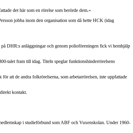
ppfattade det här som en rörelse som berörde dem.«
 Persson jobba inom den organisation som då hette HCK (idag
er på DHR:s anläggningar och genom polioföreningen fick vi hemhjälp
-talet fram till idag. Titeln speglar funktionshinderrörelsens
 för att de andra folkrörelserna, som arbetarrörelsen, inte uppfattade
 direkt kontakt.
 var medlemskap i studieförbund som ABF och Vuxenskolan. Under 1960-