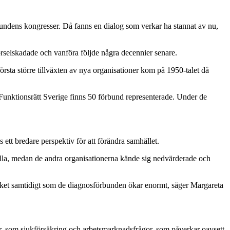
rbundens kongresser. Då fanns en dialog som verkar ha stannat av nu,
 Hörselskadade och vanföra följde några decennier senare.
örsta större tillväxten av nya organisationer kom på 1950-talet då
 Funktionsrätt Sverige finns 50 förbund representerade. Under de
 ett bredare perspektiv för att förändra samhället.
alla, medan de andra organisationerna kände sig nedvärderade och
ycket samtidigt som de diagnosförbunden ökar enormt, säger Margareta
urer, som sjukförsäkring och arbetsmarknadsfrågor, som påverkar oavsett