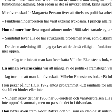
funktionsnedsättning. Men sedan är det så mycket annat, kring sjukvår
Mer överraskad är Margareta Persson över att rörelsens politiska arbe
– Funktionshinderrörelsen har varit extremt lyckosam. I princip alla re
Hon nämner hur
flera organisationer under 1900-talet startade egna
– Samtidigt lever alla de här strukturella problemen kvar, som diskri
– Det är en anledning till att jag tycker att det är så viktigt att funk
mer öppen.
»Jag tror inte att man kan överskatta Vilhelm Ekensteens bok
En annan överraskning
var att många av de politiska framstegen var
– Jag tror inte att man kan överskatta Vilhelm Ekensteens bok, »På 
Hon pekar på hur HCK 1972 antog programmet »Ett samhälle för alla« d
ska bli ett hinder eller inte.
– Vilhelm skrev det här 1968 när 68-rörelsen och vänsterrörelsen alla 
inte uppmärksammats, men nu passade det in i tidsandan.
Hon lyfter även
fram Adolf Ratzka och Stil som en ideologisk milstolp