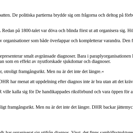
batten. De politiska partierna brydde sig om frågorna och deltog på fö
et. Redan på 1800-talet var döva och blinda först ut att organisera sig.
r av organisationer som både överlappar och kompletterar varandra. Den f
representerar smalt avgränsade diagnoser. Bara i paraplyorganisationen
ällan som en effekt av nyutforskade sjukdomar och diagnoser.
 otroligt framgångsrikt. Men nu är det inte det längre.«
R har menat att uppdelning efter diagnos inte är bra utan att det krävs
R ville kalla sig för De handikappades riksförbund och vara öppen för 
oligt framgångsrikt. Men nu är det inte det längre. DHR backar jättem
olk har organiserat sig utifrån diagnos. Visst, det finns samhällsstrukt