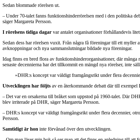
Sedan blommade rörelsen ut.
– Under 70-talet fanns funktionshinderrörelsen med i den politiska de
säger Margareta Persson.
I rörelsens tidiga dagar
var antalet organisationer förhållandevis lit
Sedan dess har rörelsen vuxit. Från några få föreningar till ett mylle
avknoppningar och nya sammanslutningar bildade nya föreningar.
Idag finns en bred flora av funktionshinderorganisationer, där många 
senaste decennierna har det tillkommit en mängd nya rörelser, inte s
»DHR:s koncept var väldigt framgångsrikt under flera decennier,
Utvecklingen har följts
av en återkommande debatt där till exempel DH
– Det var en orsakerna till bråket som uppstod på 1960-talet. Där DH
blev irriterade på DHR, säger Margareta Persson.
– DHR:s koncept var väldigt framgångsrikt under flera decennier, otr
Persson.
Samtidigt är hon
inte förvånad över den utvecklingen.
– Om man läser min bok så ser man att det finns en anledning till att f