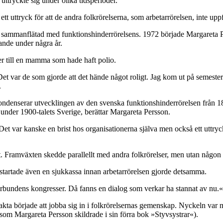
uttryckte sig under olika tidsperioder.
tt uttryck för att de andra folkrörelserna, som arbetarrörelsen, inte u
rit sammanflätad med funktionshinderrörelsens. 1972 började Margareta
rande under några år.
r till en mamma som hade haft polio.
 var de som gjorde att det hände något roligt. Jag kom ut på semest
.
denserar utvecklingen av den svenska funktionshinderrörelsen från 1800
d under 1900-talets Sverige, berättar Margareta Persson.
et var kanske en brist hos organisationerna själva men också ett uttryck
let. Framväxten skedde parallellt med andra folkrörelser, men utan någon
 startade även en sjukkassa innan arbetarrörelsen gjorde detsamma.
örbundens kongresser. Då fanns en dialog som verkar ha stannat av nu.«
n sakta började att jobba sig in i folkrörelsernas gemenskap. Nyckeln
ia som Margareta Persson skildrade i sin förra bok »Styvsystrar«).