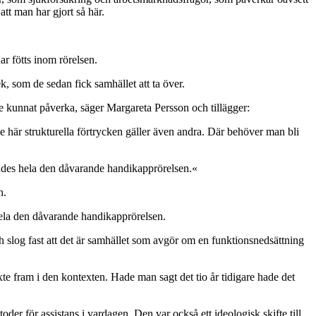
tt man har gjort så här.
har fötts inom rörelsen.
k, som de sedan fick samhället att ta över.
te kunnat påverka, säger Margareta Persson och tillägger:
 De här strukturella förtrycken gäller även andra. Där behöver man bli
ades hela den dåvarande handikapprörelsen.«
on.
hela den dåvarande handikapprörelsen.
 slog fast att det är samhället som avgör om en funktionsnedsättning
te fram i den kontexten. Hade man sagt det tio år tidigare hade det
er för assistans i vardagen. Den var också ett ideologisk skifte till