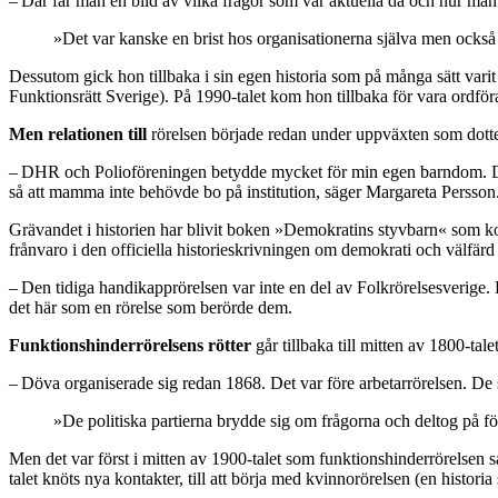
– Där får man en bild av vilka frågor som var aktuella då och hur man 
»Det var kanske en brist hos organisationerna själva men också e
Dessutom gick hon tillbaka i sin egen historia som på många sätt va
Funktionsrätt Sverige). På 1990-talet kom hon tillbaka för vara ordfö
Men relationen till
rörelsen började redan under uppväxten som dotte
– DHR och Polioföreningen betydde mycket för min egen barndom. Det
så att mamma inte behövde bo på institution, säger Margareta Persson
Grävandet i historien har blivit boken »Demokratins styvbarn« som kon
frånvaro i den officiella historieskrivningen om demokrati och välfär
– Den tidiga handikapprörelsen var inte en del av Folkrörelsesverige. D
det här som en rörelse som berörde dem.
Funktionshinderrörelsens rötter
går tillbaka till mitten av 1800-ta
– Döva organiserade sig redan 1868. Det var före arbetarrörelsen. De
»De politiska partierna brydde sig om frågorna och deltog på f
Men det var först i mitten av 1900-talet som funktionshinderrörelse
talet knöts nya kontakter, till att börja med kvinnorörelsen (en histor