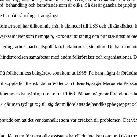
d, behandling och bemötande som är olika. Så det är ganska begripligt a
te har nått så många framgångar.
former som har tillkommit, från hjälpmedel till LSS och tillgänglighet, 
 verksamheter som hemhjälp, körkortsutbildning och punktskriftsbibliote
minering, arbetsmarknadspolitik och ekonomisk situation. De har man in
tionshinderrörelsen samarbetar med andra folkrörelser och organisationer.
, »På folkhemmets bakgård«, som kom ut 1968. På bara några år förändr
it kopplade till enskilda individer och tidsanda, säger Margareta Perss
folkhemmets bakgård«, som kom ut 1968. På bara några år förändrades 
är man tydligt tog till sig det miljörelaterade handikappbegreppet och
pratade om att det var samhället som var orsaken till problemen. Det väx
e. Kampen för personlig assistans handlade inte bara om praktiska metod