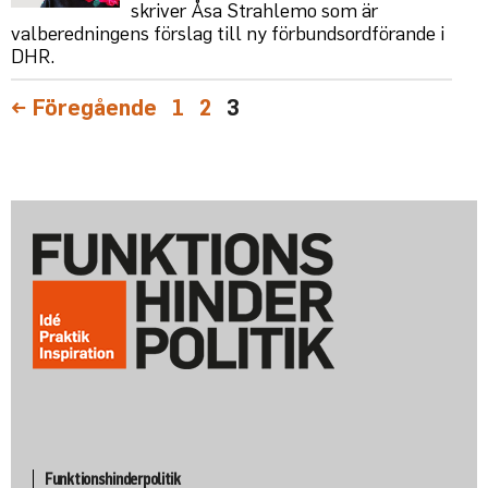
skriver Åsa Strahlemo som är
valberedningens förslag till ny förbundsordförande i
DHR.
Sida
Sida
Sida
←
Föregående
1
2
3
Funktionshinderpolitik