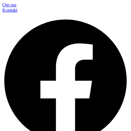
Om oss
Konta
kt