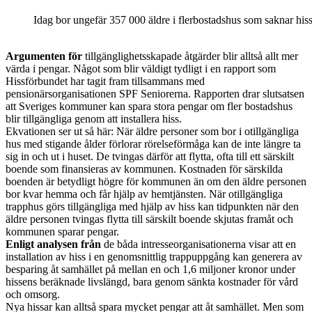
Idag bor ungefär 357 000 äldre i flerbostadshus som saknar hiss
Argumenten för
tillgänglighetsskapade åtgärder blir alltså allt mer
värda i pengar. Något som blir väldigt tydligt i en rapport som
Hissförbundet har tagit fram tillsammans med
pensionärsorganisationen SPF Seniorerna. Rapporten drar slutsatsen
att Sveriges kommuner kan spara stora pengar om fler bostadshus
blir tillgängliga genom att installera hiss.
Ekvationen ser ut så här: När äldre personer som bor i otillgängliga
hus med stigande ålder förlorar rörelseförmåga kan de inte längre ta
sig in och ut i huset. De tvingas därför att flytta, ofta till ett särskilt
boende som finansieras av kommunen. Kostnaden för särskilda
boenden är betydligt högre för kommunen än om den äldre personen
bor kvar hemma och får hjälp av hemtjänsten. När otillgängliga
trapphus görs tillgängliga med hjälp av hiss kan tidpunkten när den
äldre personen tvingas flytta till särskilt boende skjutas framåt och
kommunen sparar pengar.
Enligt analysen från
de båda intresseorganisationerna visar att en
installation av hiss i en genomsnittlig trappuppgång kan generera av
besparing åt samhället på mellan en och 1,6 miljoner kronor under
hissens beräknade livslängd, bara genom sänkta kostnader för vård
och omsorg.
Nya hissar kan alltså spara mycket pengar att åt samhället. Men som