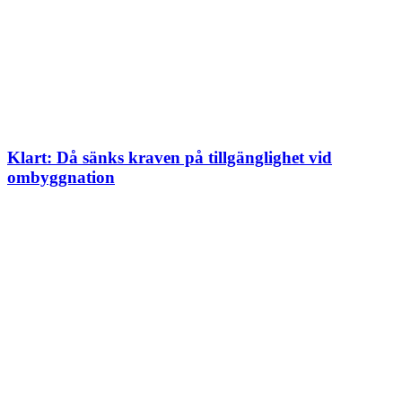
Klart: Då sänks kraven på tillgänglighet vid
ombyggnation