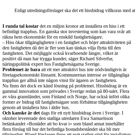
Enligt utredningsförslaget ska det ett hissbidrag villkoras med at
I runda tal kostar
det en miljon kronor att installera en hiss i ett
befintligt trapphus. En ganska stor investering som kan vara svår att
räkna hem ekonomiskt för en enskild fastighetsägare.
– Hiss ökar tillgängligheten i en fastighet och höjer attraktiviteten på
den fastigheten då det är fler som kan tänkas vilja flytta till den
fastigheten. Det möjliggör också kvarboende längre, vilket är
positivt då man har trygga kunder, säger Richard Silverfur,
näringspolitisk expert hos Fastighetsägarna Sverige.
Problemet är bara
att ett mer attraktivt hus inte nödvändigtvis är
företagsekonomiskt lönsamt. Kommunernas intresse av tillgängliga
trapphus ger alltså inte någon vinst för ägaren av fastigheten.
Nu finns det dock en känd lösning på problemet. Hissbidrag är en
gammal innovation som prövades i Sverige redan på 80-talet. Flera
av våra grannländer, som Finland och Norge, har också infört olika
former av bidrag till fastighetsägare som förbättrar tillgängligheten
genom att installera hiss i äldre hus.
Och kanske är det
dags för ett nytt hissbidrag även i Sverige. I
oktober levererade den statliga utredaren Ewa Samuelsson
betänkandet »Bostäder att bo kvar i« som bland annat innehåller
flera förslag till hur det befintliga bostadsbeståndet ska bli mer
tillgängligt. Bland förslagen finns ett nytt statligt stöd för installation