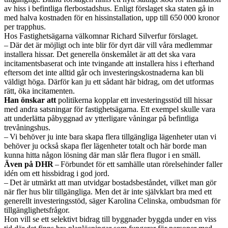
av hiss i befintliga flerbostadshus. Enligt förslaget ska staten gå in
med halva kostnaden för en hissinstallation, upp till 650 000 kronor
per trapphus.
Hos Fastighetsägarna välkomnar Richard Silverfur förslaget.
– Där det är möjligt och inte blir för dyrt där vill våra medlemmar
installera hissar. Det generella önskemålet är att det ska vara
incitamentsbaserat och inte tvingande att installera hiss i efterhand
eftersom det inte alltid går och investeringskostnaderna kan bli
väldigt höga. Därför kan ju ett sådant här bidrag, om det utformas
rätt, öka incitamenten.
Han önskar att
politikerna kopplar ett investeringsstöd till hissar
med andra satsningar för fastighetsägarna. Ett exempel skulle vara
att underlätta påbyggnad av ytterligare våningar på befintliga
trevåningshus.
– Vi behöver ju inte bara skapa flera tillgängliga lägenheter utan vi
behöver ju också skapa fler lägenheter totalt och här borde man
kunna hitta någon lösning där man slår flera flugor i en smäll.
Även på DHR
– Förbundet för ett samhälle utan rörelsehinder faller
idén om ett hissbidrag i god jord.
– Det är utmärkt att man utvidgar bostadsbeståndet, vilket man gör
när fler hus blir tillgängliga. Men det är inte självklart bra med ett
generellt investeringsstöd, säger Karolina Celinska, ombudsman för
tillgänglighetsfrågor.
Hon vill se ett selektivt bidrag till byggnader byggda under en viss