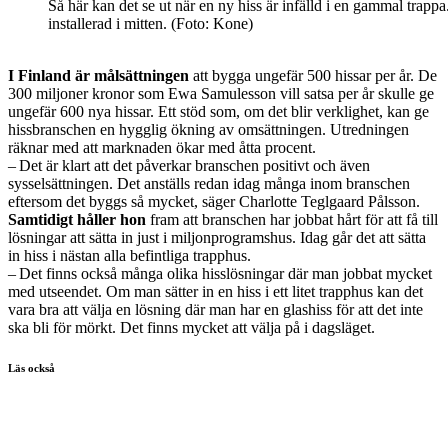
Så här kan det se ut när en ny hiss är infälld i en gammal trappa
installerad i mitten. (Foto: Kone)
I Finland är målsättningen
att bygga ungefär 500 hissar per år. De
300 miljoner kronor som Ewa Samulesson vill satsa per år skulle ge
ungefär 600 nya hissar. Ett stöd som, om det blir verklighet, kan ge
hissbranschen en hygglig ökning av omsättningen. Utredningen
räknar med att marknaden ökar med åtta procent.
– Det är klart att det påverkar branschen positivt och även
sysselsättningen. Det anställs redan idag många inom branschen
eftersom det byggs så mycket, säger Charlotte Teglgaard Pålsson.
Samtidigt håller hon
fram att branschen har jobbat hårt för att få till
lösningar att sätta in just i miljonprogramshus. Idag går det att sätta
in hiss i nästan alla befintliga trapphus.
– Det finns också många olika hisslösningar där man jobbat mycket
med utseendet. Om man sätter in en hiss i ett litet trapphus kan det
vara bra att välja en lösning där man har en glashiss för att det inte
ska bli för mörkt. Det finns mycket att välja på i dagsläget.
Läs också