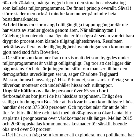
60- och 70-talen, många byggda inom den stora bostadssatsning
som kallades miljonprogrammet. De finns i princip överallt. Såväl i
större städer men också i mindre kommuner på mindre heta
bostadsmarknader.
Att det finns en
stor mängd otillgängliga trappuppgångar där ute
har visats av studier gjorda genom åren. När allmännyttan i
Göteborg inventerade sina lägenheter för några år sedan var det bara
drygt tio procent som klarade tillgänglighetskraven. Resultaten
bekräftas av flera av de tillgänglighetsinventeringar som kommuner
gjort med stöd från Boverket.
– De siffror som kommer fram nu visar att det som byggdes under
miljonprogrammet är väldigt otillgängligt. Jag tror att det ligger där
någonstans. Och det är ju ingen bra siffra om man ser till hur den
demografiska utvecklingen ser ut, säger Charlotte Teglgaard
Pålsson, branschansvarig på Hissförbundet, som samlar företag som
tillverkar, monterar och underhåller hissar och rulltrappor.
Ungefär hälften av
alla de personer över 65 som bor i
flerbostadshus bor just i de här hisslösa trapphusen. Enligt den
statliga utredningen »Bostäder att bo kvar i« som kom tidigare i höst
handlar det om 375 000 personer. Och mycket talar för att de blir
fler. Vi blir allt äldre och i takt med att 80-plussarna ökar i antal blir
staplarna i prognoserna över vårdkostnader allt längre. Mellan 2015
och 2030 uppskattas kommunernas kostnader för särskilt boende
öka med över 50 procent.
– Det här är en fråga som kommer att explodera, men politikerna har