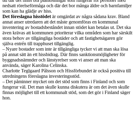
tid där det finns bra planlösningar som fungerar för personer med
nedsatt rörelseförmåga och där det bor många äldre och barnfamiljer
som kan ha glädje av hiss.
Det föreslagna hisstödet
är omgärdat av några sådana krav. Bland
annat anser utredaren att det måste genomföras en kommunal
inventering av bostadsbeståndet innan stödet kan betalas ut. Det ska
även krävas att kommunen prioriterar vilka områden som har särskilt
stora behov av tillgängliga bostäder och att fastighetsägaren gör
själva entrén till trapphuset tillgänglig.
– Nyare bostader som inte är tillgängliga tycker vi att man ska lösa
på annat sätt än ett hissbidrag. Där finns sanktionsmöjligheter för
byggnadsnämnder och länstyrelser som vi anser att man ska
använda, säger Karolina Celinska.
Charlotte Teglgaard Pålsson och Hissförbundet är också positiva till
utredningens föreslagna investeringsstöd.
– Det påminner mycket om det stöd som finns i Finland och som
fungerar väl. Det man skulle kunna diskutera är om det även skulle
finnas möjlighet till ett kommunalt stöd, som det gör i Finland säger
hon.