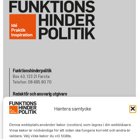
Funktionshinderpolitik
Box 43, 123 21 Farsta
Telefon: 08-685 80 70
Redaktör och ansvarig utgivare
Albert Martinsson
Telefon: 070 601 80 72
Hantera samtycke
albert@funktionshinderpolitik.se
Denna webbplats använder kakor (cookies) som lagras i din webbläsare.
Om oss
Vissa kakor är nödvändiga för att sidan ska fungera korrekt och andra är
Konta
kt
valbara. Välj vilka kakor du vill tillåta.