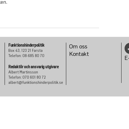
ken.
Funktionshinderpolitik
Om oss
Box 43, 123 21 Farsta
Konta
kt
Telefon: 08-685 80 70
E
Redaktör och ansvarig utgivare
Albert Martinsson
Telefon: 070 601 80 72
albert@funktionshinderpolitik.se