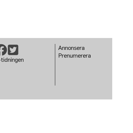
Annonsera
Prenumerera
-tidningen