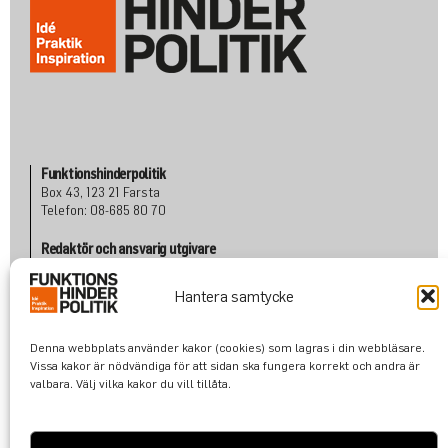
Funktionshinderpolitik
Box 43, 123 21 Farsta
Telefon: 08-685 80 70
Redaktör och ansvarig utgivare
Albert Martinsson
Telefon: 070 601 80 72
Hantera samtycke
albert@funktionshinderpolitik.se
Denna webbplats använder kakor (cookies) som lagras i din webbläsare.
Om oss
Vissa kakor är nödvändiga för att sidan ska fungera korrekt och andra är
Konta
kt
valbara. Välj vilka kakor du vill tillåta.