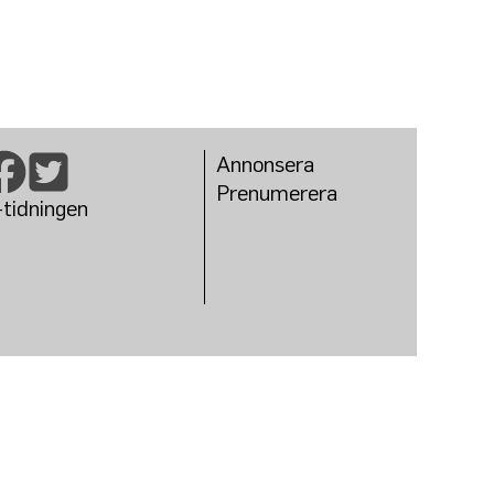
Annonsera
Prenumerera
-tidningen