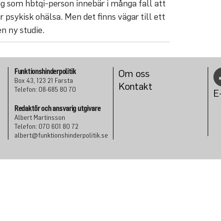
sig som hbtqi-person innebär i många fall att
r psykisk ohälsa. Men det finns vägar till ett
n ny studie.
Funktionshinderpolitik
Om oss
Box 43, 123 21 Farsta
Konta
kt
Telefon: 08-685 80 70
E
Redaktör och ansvarig utgivare
Albert Martinsson
Telefon: 070 601 80 72
albert@funktionshinderpolitik.se