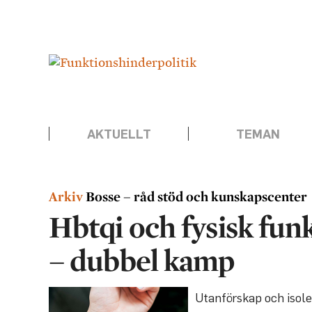
Hoppa
Annons:
till
innehåll
AKTUELLT
TEMAN
Bosse – råd stöd och kunskapscenter
Hbtqi och fysisk fun
– dubbel kamp
Utanförskap och isole