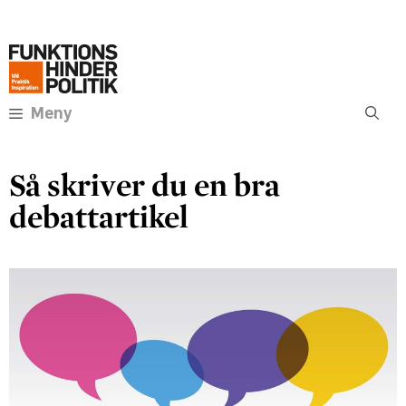
Hoppa
Annons:
till
innehåll
Meny
Så skriver du en bra
debattartikel