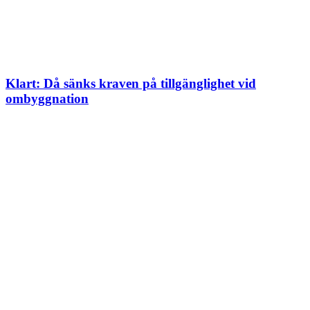
Klart: Då sänks kraven på tillgänglighet vid
ombyggnation