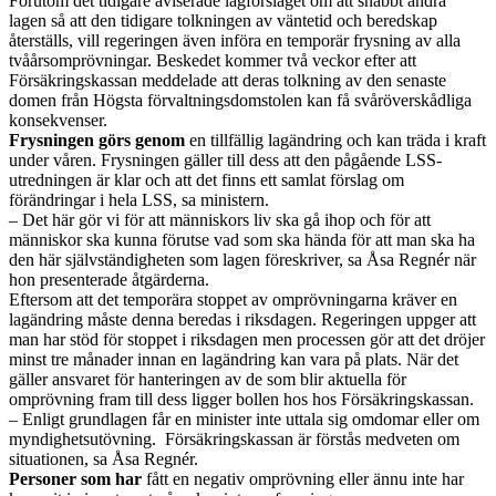
Förutom det tidigare aviserade lagförslaget om att snabbt ändra
lagen så att den tidigare tolkningen av väntetid och beredskap
återställs, vill regeringen även införa en temporär frysning av alla
tvåårsomprövningar. Beskedet kommer två veckor efter att
Försäkringskassan meddelade att deras tolkning av den senaste
domen från Högsta förvaltningsdomstolen kan få svåröverskådliga
konsekvenser.
Frysningen görs genom
en tillfällig lagändring och kan träda i kraft
under våren. Frysningen gäller till dess att den pågående LSS-
utredningen är klar och att det finns ett samlat förslag om
förändringar i hela LSS, sa ministern.
– Det här gör vi för att människors liv ska gå ihop och för att
människor ska kunna förutse vad som ska hända för att man ska ha
den här självständigheten som lagen föreskriver, sa Åsa Regnér när
hon presenterade åtgärderna.
Eftersom att det temporära stoppet av omprövningarna kräver en
lagändring måste denna beredas i riksdagen. Regeringen uppger att
man har stöd för stoppet i riksdagen men processen gör att det dröjer
minst tre månader innan en lagändring kan vara på plats. När det
gäller ansvaret för hanteringen av de som blir aktuella för
omprövning fram till dess ligger bollen hos hos Försäkringskassan.
– Enligt grundlagen får en minister inte uttala sig omdomar eller om
myndighetsutövning. Försäkringskassan är förstås medveten om
situationen, sa Åsa Regnér.
Personer som har
fått en negativ omprövning eller ännu inte har