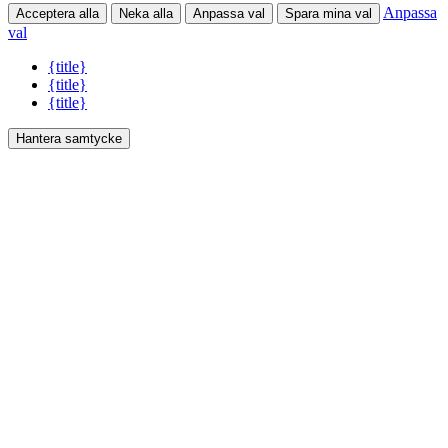
Anpassa
Acceptera alla
Neka alla
Anpassa val
Spara mina val
val
{title}
{title}
{title}
Hantera samtycke