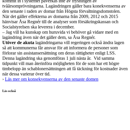
kommit in i systemet påverkas inte av frysningen av
tvåårsomprövningarna. Lagändringen gäller bara konekvenserna av
den senaste i raden av domar från Högsta förvaltningsdomstolen.
När det gäller effekterna av domarna från 2009, 2012 och 2015
hänvisar Åsa Regnér till de analyser som försäkringskassan och
Socialstyrelsen ska leverera i december.
– Jag vill ha kunskap om huruvida vi behöver gå vidare med en
lagändring även när det gäller dem, sa Åsa Regnér.
Utöver de akuta
lagändringarna vill regeringen också ändra lagen
så att kommunerna får ansvar för att informera de personer som
förlorar sin assistansersättning om deras rättigheter enligt LSS.
Denna lagändring ska genomföras 1 juli nästa år. Vid samma
tidpunkt vill man återinföra möjligheten för de som har ett högre
timbelopp än schablonersättningen att få täckning för kostnader även
när dessa varierar över tid.
›
Läs mer om konsekvenserna av den senaste domen
Läs också