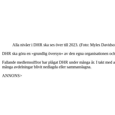
Alla nivåer i DHR ska ses över till 2023. (Foto: Myles Davids
DHR ska göra en »grundlig översyn« av den egna organisationen och de
Fallande medlemssiffror har plågat DHR under många år. I takt med att m
många avdelningar blivit nedlagda eller sammanslagna.
ANNONS>