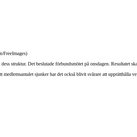
on/FreeImages)
ss struktur. Det beslutade förbundsmötet på onsdagen. Resultatet ska v
edlemsantalet sjunker har det också blivit svårare att upprätthålla verk