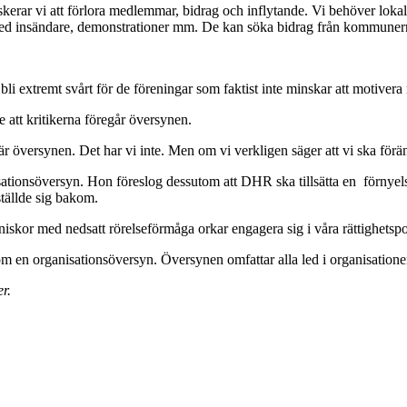
iskerar vi att förlora medlemmar, bidrag och inflytande. Vi behöver lo
ed insändare, demonstrationer mm. De kan söka bidrag från kommunerna, 
 bli extremt svårt för de föreningar som faktist inte minskar att moti
 att kritikerna föregår översynen.
r översynen. Det har vi inte. Men om vi verkligen säger att vi ska föränd
sationsöversyn. Hon föreslog dessutom att DHR ska tillsätta en förnyels
tällde sig bakom.
skor med nedsatt rörelseförmåga orkar engagera sig i våra rättighetspol
m en organisationsöversyn. Översynen omfattar alla led i organisationen
r.