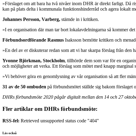
»Förslaget om att bara ha två nivåer inom DHR är direkt farligt. Då r
kan på plats delta i kommunala funktionshinderråd och agera lokalt m
Johannes Persson, Varberg,
stämde in i kritiken.
»I en organisation där man tar bort lokalavdelningarna så kommer det
Förbundsordförande Rasmus
Isaksson bemötte kritiken och menade
»En del av er diskuterar redan som att vi har skarpa förslag från den hä
Yvonne Björkman, Stockholm
, tillhörde dem som var för en organi
och möjligheter att verka. Ett förslag som mötet med knapp marginal s
»Vi behöver göra en genomlysning av vår organisation så att fler männi
31 av de 50 ombuden
på förbundsmötet ställde sig bakom förslaget o
DHRs förbundsmöte 2020 pågår digitalt mellan den 14 och 27 oktobe
Fler artiklar om DHRs förbundsmöte:
RSS-fel:
Retrieved unsupported status code "404"
Läs också