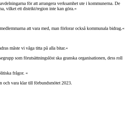
kalavdelningarna för att arrangera verksamhet ute i kommunerna. De
vilket ett distrikt/region inte kan göra.«
vera medlemmarna att vara med, man förlorar också kommunala bidrag.«
ras måste vi våga titta på alla bitar.«
egrupp som förutsättningslöst ska granska organisationen, dess roll
itiska frågor. «
 och vara klar till förbundsmötet 2023.